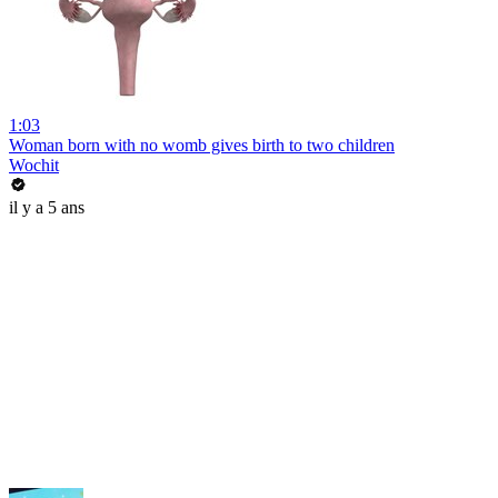
1:03
Woman born with no womb gives birth to two children
Wochit
il y a 5 ans