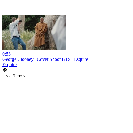
0:53
George Clooney | Cover Shoot BTS | Esquire
Esquire
il y a 9 mois