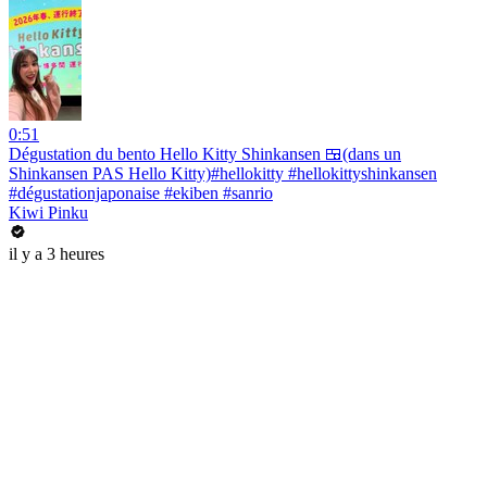
0:51
Dégustation du bento Hello Kitty Shinkansen 🍱(dans un
Shinkansen PAS Hello Kitty)#hellokitty #hellokittyshinkansen
#dégustationjaponaise #ekiben #sanrio
Kiwi Pinku
il y a 3 heures