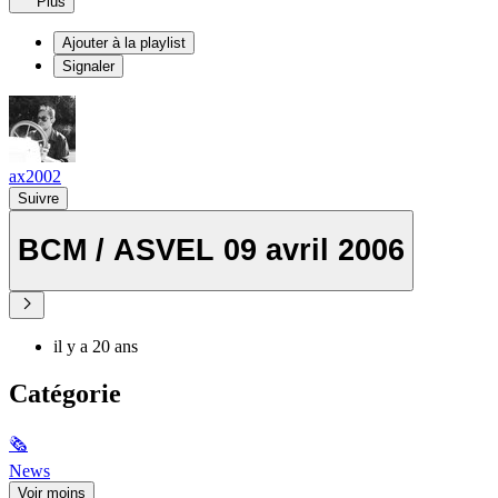
Plus
Ajouter à la playlist
Signaler
ax2002
Suivre
BCM / ASVEL 09 avril 2006
il y a 20 ans
Catégorie
🗞
News
Voir moins