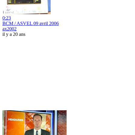
0:23
BCM / ASVEL 09 avril 2006
ax2002
il y a 20 ans