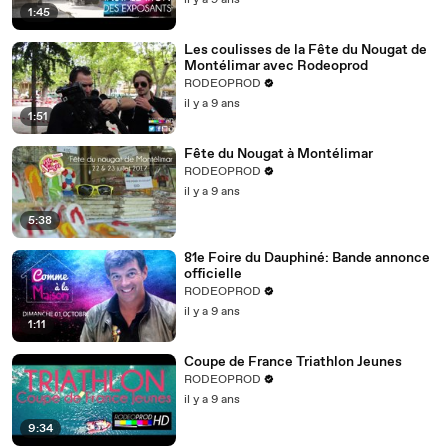
il y a 9 ans
1:45
Les coulisses de la Fête du Nougat de
Montélimar avec Rodeoprod​
RODEOPROD
il y a 9 ans
1:51
Fête du Nougat à Montélimar
RODEOPROD
il y a 9 ans
5:38
81e Foire du Dauphiné: Bande annonce
officielle
RODEOPROD
il y a 9 ans
1:11
Coupe de France Triathlon Jeunes
RODEOPROD
il y a 9 ans
9:34