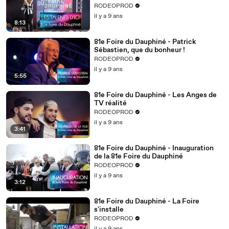
RODEOPROD
il y a 9 ans
8:13
81e Foire du Dauphiné - Patrick
Sébastien, que du bonheur !
RODEOPROD
il y a 9 ans
5:55
81e Foire du Dauphiné - Les Anges de
TV réalité
RODEOPROD
il y a 9 ans
3:41
81e Foire du Dauphiné - Inauguration
de la 81e Foire du Dauphiné
RODEOPROD
il y a 9 ans
3:12
81e Foire du Dauphiné - La Foire
s'installe
RODEOPROD