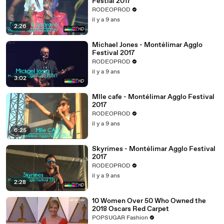
Festial 2017
RODEOPROD
il y a 9 ans
2:26
Michael Jones - Montélimar Agglo
Festival 2017
RODEOPROD
il y a 9 ans
3:02
Mlle cafe - Montélimar Agglo Festival
2017
RODEOPROD
il y a 9 ans
6:25
Skyrimes - Montélimar Agglo Festival
2017
RODEOPROD
il y a 9 ans
2:28
10 Women Over 50 Who Owned the
2018 Oscars Red Carpet
POPSUGAR Fashion