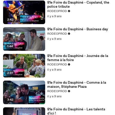
81e Foire du Dauphiné - Copsland, the
police tribute
RODEOPROD
il y a 9 ans
2:42
81e Foire du Dauphiné - Business day
RODEOPROD
il y a 9 ans
1:44
81e Foire du Dauphiné - Journée de la
femme à la foire
RODEOPROD
il y a 9 ans
2:51
81e Foire du Dauphiné - Comme à la
maison, Stéphane Plaza
RODEOPROD
il y a 9 ans
3:42
81e Foire du Dauphiné - Les talents
d'ici !