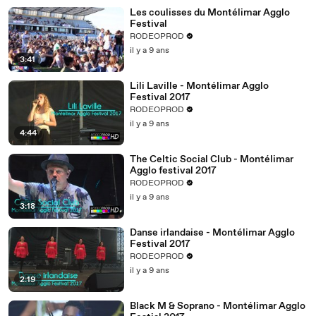
Les coulisses du Montélimar Agglo
Festival
RODEOPROD
il y a 9 ans
3:41
Lili Laville - Montélimar Agglo
Festival 2017
RODEOPROD
il y a 9 ans
4:44
The Celtic Social Club - Montélimar
Agglo festival 2017
RODEOPROD
il y a 9 ans
3:18
Danse irlandaise - Montélimar Agglo
Festival 2017
RODEOPROD
il y a 9 ans
2:19
Black M & Soprano - Montélimar Agglo