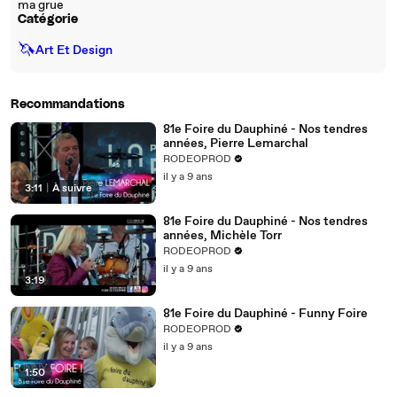
ma grue
Catégorie
🦄
Art Et Design
Recommandations
81e Foire du Dauphiné - Nos tendres
années, Pierre Lemarchal
RODEOPROD
il y a 9 ans
3:11
|
À suivre
81e Foire du Dauphiné - Nos tendres
années, Michèle Torr
RODEOPROD
il y a 9 ans
3:19
81e Foire du Dauphiné - Funny Foire
RODEOPROD
il y a 9 ans
1:50