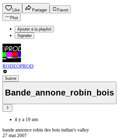
Like
Partager
Favori
Plus
Ajouter à la playlist
Signaler
RODEOPROD
Suivre
Bande_annone_robin_bois
il y a 19 ans
bande annonce robin des bois indian's valley
27 mai 2007