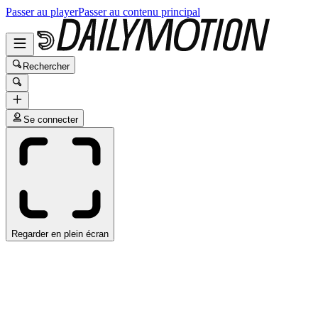
Passer au player
Passer au contenu principal
Rechercher
Se connecter
Regarder en plein écran