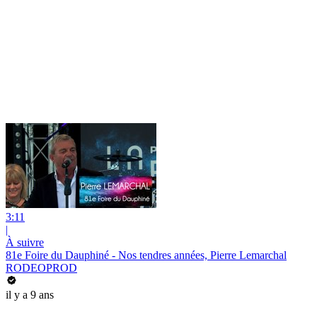
3:11
|
À suivre
81e Foire du Dauphiné - Nos tendres années, Pierre Lemarchal
RODEOPROD
il y a 9 ans