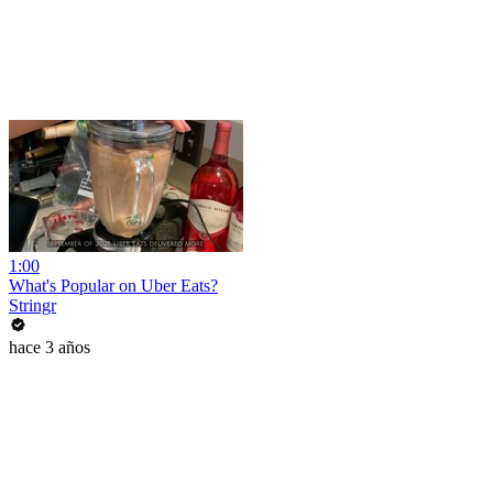
1:00
What's Popular on Uber Eats?
Stringr
hace 3 años