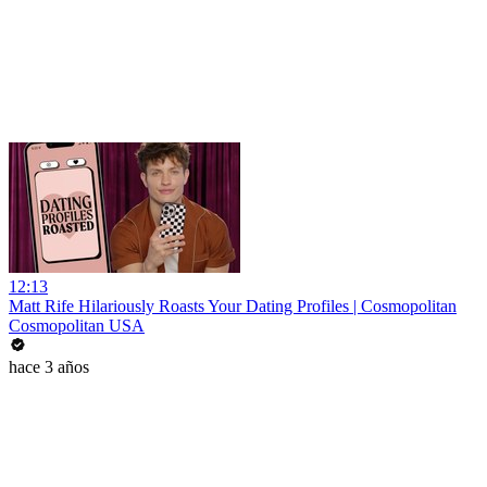
12:13
Matt Rife Hilariously Roasts Your Dating Profiles | Cosmopolitan
Cosmopolitan USA
hace 3 años