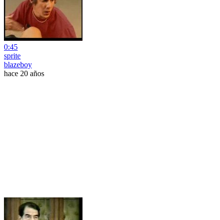
0:45
sprite
blazeboy
hace 20 años