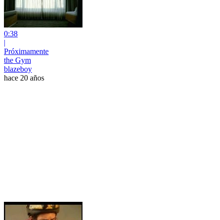
0:38
|
Próximamente
the Gym
blazeboy
hace 20 años