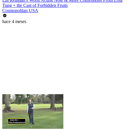
Lili Reinhart's Worst Acting Note & More Confessions From Lola
Tung + the Cast of Forbidden Fruits
Cosmopolitan USA
hace 4 meses