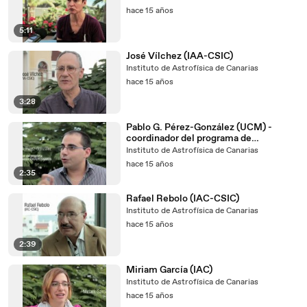
hace 15 años
5:11
José Vílchez (IAA-CSIC)
Instituto de Astrofísica de Canarias
hace 15 años
3:28
Pablo G. Pérez-González (UCM) -
coordinador del programa de
observación ESO/GTC SHARDS
Instituto de Astrofísica de Canarias
hace 15 años
2:35
Rafael Rebolo (IAC-CSIC)
Instituto de Astrofísica de Canarias
hace 15 años
2:39
Miriam García (IAC)
Instituto de Astrofísica de Canarias
hace 15 años