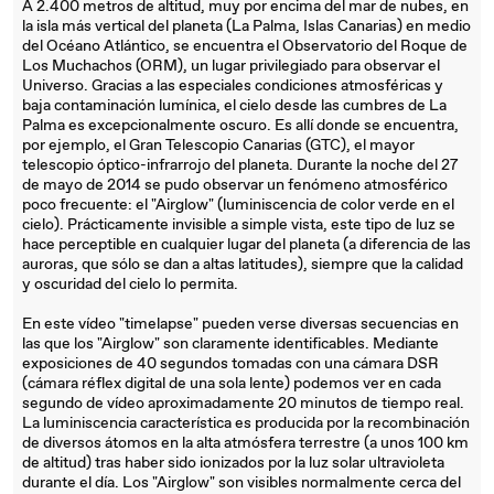
A 2.400 metros de altitud, muy por encima del mar de nubes, en
la isla más vertical del planeta (La Palma, Islas Canarias) en medio
del Océano Atlántico, se encuentra el Observatorio del Roque de
Los Muchachos (ORM), un lugar privilegiado para observar el
Universo. Gracias a las especiales condiciones atmosféricas y
baja contaminación lumínica, el cielo desde las cumbres de La
Palma es excepcionalmente oscuro. Es allí donde se encuentra,
por ejemplo, el Gran Telescopio Canarias (GTC), el mayor
telescopio óptico-infrarrojo del planeta. Durante la noche del 27
de mayo de 2014 se pudo observar un fenómeno atmosférico
poco frecuente: el "Airglow" (luminiscencia de color verde en el
cielo). Prácticamente invisible a simple vista, este tipo de luz se
hace perceptible en cualquier lugar del planeta (a diferencia de las
auroras, que sólo se dan a altas latitudes), siempre que la calidad
y oscuridad del cielo lo permita.
En este vídeo "timelapse" pueden verse diversas secuencias en
las que los "Airglow" son claramente identificables. Mediante
exposiciones de 40 segundos tomadas con una cámara DSR
(cámara réflex digital de una sola lente) podemos ver en cada
segundo de vídeo aproximadamente 20 minutos de tiempo real.
La luminiscencia característica es producida por la recombinación
de diversos átomos en la alta atmósfera terrestre (a unos 100 km
de altitud) tras haber sido ionizados por la luz solar ultravioleta
durante el día. Los "Airglow" son visibles normalmente cerca del