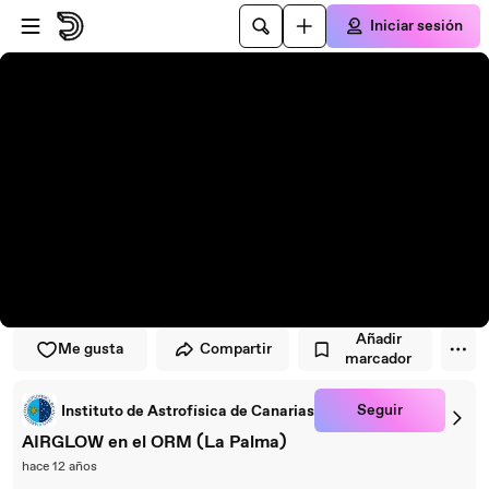
Saltar al reproductor
Saltar al contenido principal
Iniciar sesión
Añadir
Me gusta
Compartir
marcador
Seguir
Instituto de Astrofísica de Canarias
AIRGLOW en el ORM (La Palma)
hace 12 años