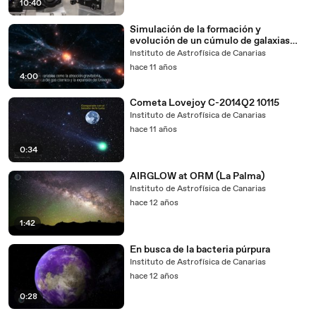
10:40
Simulación de la formación y
evolución de un cúmulo de galaxias
con el supercomputador “Teide-HPC”
Instituto de Astrofísica de Canarias
hace 11 años
4:00
Cometa Lovejoy C-2014Q2 10115
Instituto de Astrofísica de Canarias
hace 11 años
0:34
AIRGLOW at ORM (La Palma)
Instituto de Astrofísica de Canarias
hace 12 años
1:42
En busca de la bacteria púrpura
Instituto de Astrofísica de Canarias
hace 12 años
0:28