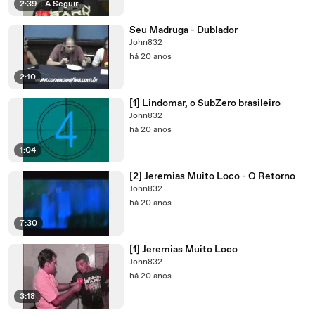
2:39
|
A Seguir
Seu Madruga - Dublador
John832
há 20 anos
2:10
[1] Lindomar, o SubZero brasileiro
John832
há 20 anos
1:04
[2] Jeremias Muito Loco - O Retorno
John832
há 20 anos
7:30
[1] Jeremias Muito Loco
John832
há 20 anos
3:18