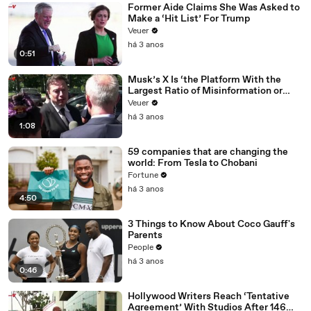
Former Aide Claims She Was Asked to
Make a ‘Hit List’ For Trump
Veuer
há 3 anos
0:51
Musk’s X Is ‘the Platform With the
Largest Ratio of Misinformation or
Disinformation’ Amongst All Social
Veuer
Media Platforms
há 3 anos
1:08
59 companies that are changing the
world: From Tesla to Chobani
Fortune
há 3 anos
4:50
3 Things to Know About Coco Gauff's
Parents
People
há 3 anos
0:46
Hollywood Writers Reach ‘Tentative
Agreement’ With Studios After 146