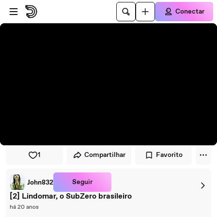
Pular para o player
Ir para o conteúdo principal
Conectar
1
Compartilhar
Favorito
Seguir
John832
[2] Lindomar, o SubZero brasileiro
há 20 anos