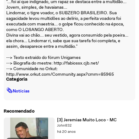
"...foi aí que indignado, um rapaz se destaca entre a multidão...
Jovem, simples, de havaianas...
Lindomar, o tigre voador, o SUBZERO BRASILEIRO. Sua
sagacidade levou multidões ao delírio, a perfeita voadora foi
executada com maestria... o golpe ficou conhecido na época,
como O LOSANGO ABERTO.
Divina vai ao chão... seu vestido, agora consumido pela poeira...
ela chora... Lindomar ri, sabe que sua tarefa foi completa, e
assim, desaparece entre a multidão."
--> Texto extraído do fórum Unigames
--> Biografia do mestre: http://fabiossx.cjb.net/
--> Comunidade no Orkut:
http://www.orkut.com/Community.aspx?cmm=85965
Categoria
🗞
Notícias
Recomendado
[3] Jeremias Muito Loco - MC
John832
há 20 anos