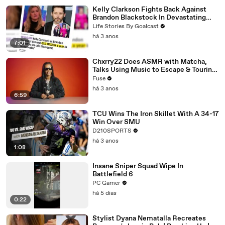
Kelly Clarkson Fights Back Against
Brandon Blackstock In Devastating
Divorce Battle
Life Stories By Goalcast
há 3 anos
7:01
Chxrry22 Does ASMR with Matcha,
Talks Using Music to Escape & Touring
with The Weeknd
Fuse
há 3 anos
6:59
TCU Wins The Iron Skillet With A 34-17
Win Over SMU
D210SPORTS
há 3 anos
1:08
Insane Sniper Squad Wipe In
Battlefield 6
PC Gamer
há 5 dias
0:22
Stylist Dyana Nematalla Recreates