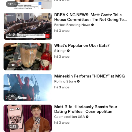
há 3 anos
11:13
BREAKING NEWS: Matt Gaetz Tells
House Committee: 'I'm Not Going To
Vote For A Continuing Resolution'
Forbes Breaking News
há 3 anos
4:16
What's Popular on Uber Eats?
Stringr
há 3 anos
1:00
Måneskin Performs "HONEY" at MSG
Rolling Stone
há 3 anos
2:50
Matt Rife Hilariously Roasts Your
Dating Profiles | Cosmopolitan
Cosmopolitan USA
há 3 anos
12:13