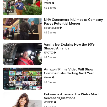
Day Strike
Veuer
há 3 anos
1:09
NHA Customers in Limbo as Company
Faces Potential Merger
SportsGrid
há 3 anos
2:01
Vanilla Ice Explains How the 90’s
Shaped America
FACTZ
há 3 anos
2:55
Amazon’ Prime Video Will Show
Commercials Starting Next Year
Veuer
há 3 anos
0:36
Pokimane Answers The Web's Most
Searched Questions
WIRED