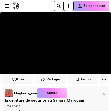
Passer au player
Passer au contenu principal
Se connecter
Like
Partager
Favori
Suivre
Maghrebi_vrai
la ceinture de securité au Sahara Marocain
il y a 19 ans