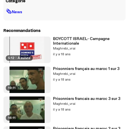
Catégorie
🗞
News
Recommandations
BOYCOTT ISRAEL- Campagne
Internationale
Maghrebi_vrai
il y a 18 ans
5:12
|
À suivre
Prisonniers français au maroc 1 sur 3
Maghrebi_vrai
il y a 18 ans
19:11
Prisonniers francais au maroc 3 sur 3
Maghrebi_vrai
il y a 18 ans
16:11
Prisonniers français au maroc 2 sur 3