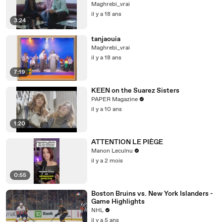
Maghrebi_vrai
il y a 18 ans
3:24
tanjaouia
Maghrebi_vrai
il y a 18 ans
7:19
KEEN on the Suarez Sisters
PAPER Magazine
il y a 10 ans
1:20
ATTENTION LE PIÈGE
Manon Leculnu
il y a 2 mois
0:55
Boston Bruins vs. New York Islanders -
Game Highlights
NHL
il y a 5 ans