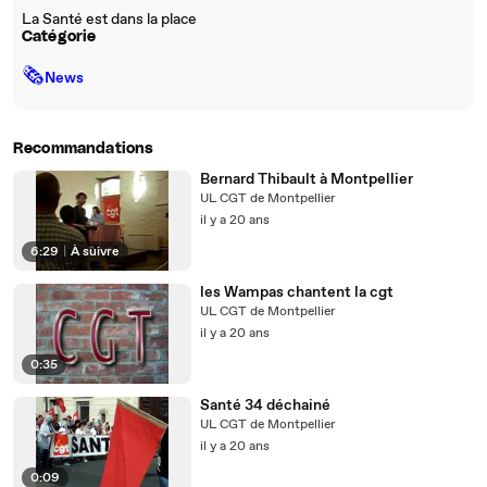
La Santé est dans la place
Catégorie
🗞
News
Recommandations
Bernard Thibault à Montpellier
UL CGT de Montpellier
il y a 20 ans
6:29
|
À suivre
les Wampas chantent la cgt
UL CGT de Montpellier
il y a 20 ans
0:35
Santé 34 déchainé
UL CGT de Montpellier
il y a 20 ans
0:09