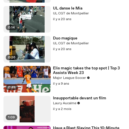
UL danse le Mia
UL CGT de Montpellier
il y a 20 ans
0:14
Duo magique
UL CGT de Montpellier
il y a 20 ans
0:26
Elis magic takes the top spot | Top 3
Assists Week 23
Major League Soccer
il y a 9 ans
0:49
Insupportable devant un film
Laury Aucalme
il y a 2 mois
1:09
Have a Blast Slaying This 10-Minute