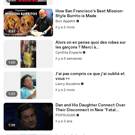
0:29
How San Francisco’s Best Mission-
Style Burrito is Made
Bon Appétit
il y a 2 mois
8:57
Alors on en pense quoi des robes sur
les garçons ? Merci à
@studio_paillette prêt*
Cynthia Enparle
il y a 5 semaines
1:50
J’ai pas compris ce que j’ai oublié et
vous 👀
Laury Aucalme
il y a 2 mois
1:23
Dan and His Daughter Connect Over
Their Disconnect in New "Fatal
Attraction" Exclusive Clip
POPSUGAR
il y a 3 ans
1:36