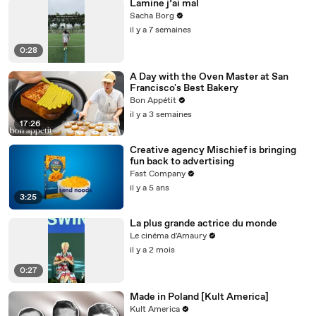
Lamine j’ai mal
Sacha Borg
il y a 7 semaines
0:28
A Day with the Oven Master at San
Francisco's Best Bakery
Bon Appétit
il y a 3 semaines
17:26
Creative agency Mischief is bringing
fun back to advertising
Fast Company
il y a 5 ans
3:25
La plus grande actrice du monde
Le cinéma d'Amaury
il y a 2 mois
0:27
Made in Poland [Kult America]
Kult America