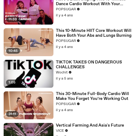
Dance Cardio Workout With Your
Family
POPSUGAR
il y a 4 ans
11:33
This 10-Minute HIIT Core Workout Will
Have Both Your Abs and Lungs Burning
POPSUGAR
il y a 4 ans
10:45
TIKTOK TAKES ON DANGEROUS
CHALLENGES
Wochit
il y a 5 ans
1:05
This 30-Minute Full-Body Cardio Will
Make You Forget You’re Working Out
POPSUGAR
il y a 4 ans
31:11
Vertical Farming And Asia's Future
VICE