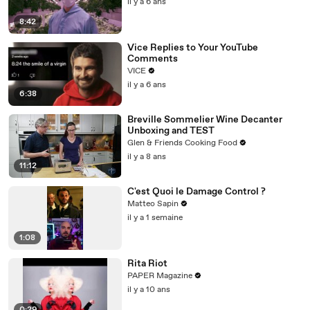
il y a 6 ans
8:42
Vice Replies to Your YouTube
Comments
VICE
il y a 6 ans
6:38
Breville Sommelier Wine Decanter
Unboxing and TEST
Glen & Friends Cooking Food
il y a 8 ans
11:12
C'est Quoi le Damage Control ?
Matteo Sapin
il y a 1 semaine
1:08
Rita Riot
PAPER Magazine
il y a 10 ans