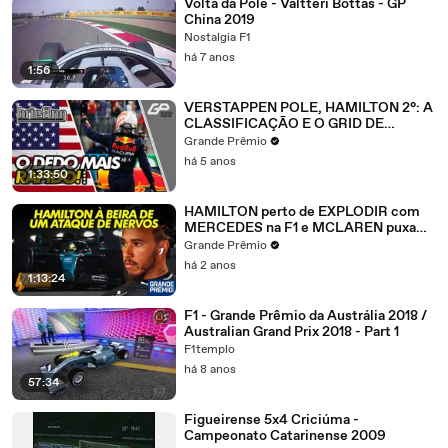
Volta da Pole - Valtteri Bottas - GP
China 2019
Nostalgia F1
há 7 anos
1:56
VERSTAPPEN POLE, HAMILTON 2°: A
CLASSIFICAÇÃO E O GRID DE
LARGADA EM AUSTIN | Briefing
Grande Prêmio
há 5 anos
1:33:50
HAMILTON perto de EXPLODIR com
MERCEDES na F1 e MCLAREN puxa
orelha de PIASTRI | TTGP #154
Grande Prêmio
há 2 anos
1:13:24
F1 - Grande Prêmio da Austrália 2018 /
Australian Grand Prix 2018 - Part 1
F1templo
há 8 anos
57:34
Figueirense 5x4 Criciúma -
Campeonato Catarinense 2009