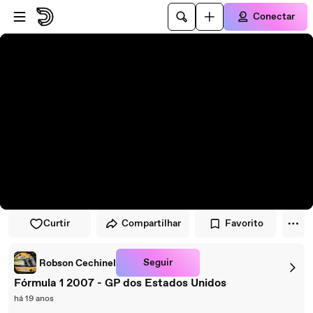
Pular para o player
Ir para o conteúdo principal
Conectar
Curtir
Compartilhar
Favorito
Seguir
Robson Cechinel
Fórmula 1 2007 - GP dos Estados Unidos
há 19 anos