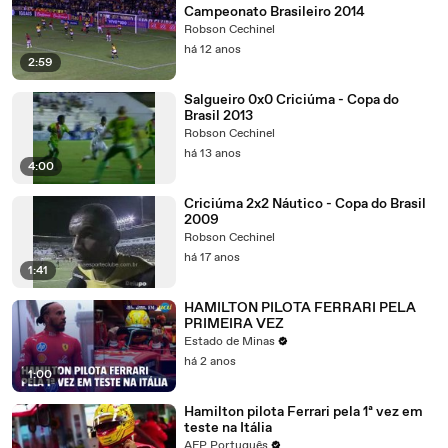
Campeonato Brasileiro 2014
Robson Cechinel
há 12 anos
2:59
Salgueiro 0x0 Criciúma - Copa do
Brasil 2013
Robson Cechinel
há 13 anos
4:00
Criciúma 2x2 Náutico - Copa do Brasil
2009
Robson Cechinel
há 17 anos
1:41
HAMILTON PILOTA FERRARI PELA
PRIMEIRA VEZ
Estado de Minas
há 2 anos
1:00
Hamilton pilota Ferrari pela 1ª vez em
teste na Itália
AFP Português