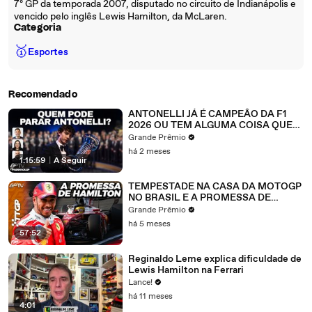
7º GP da temporada 2007, disputado no circuito de Indianápolis e
vencido pelo inglês Lewis Hamilton, da McLaren.
Categoria
🥇
Esportes
Recomendado
ANTONELLI JÁ É CAMPEÂO DA F1
2026 OU TEM ALGUMA COISA QUE
IMPEÇA? | Paddock GP
Grande Prêmio
há 2 meses
1:15:59
|
A Seguir
TEMPESTADE NA CASA DA MOTOGP
NO BRASIL E A PROMESSA DE
HAMILTON | TTGP #211
Grande Prêmio
há 5 meses
57:52
Reginaldo Leme explica dificuldade de
Lewis Hamilton na Ferrari
Lance!
há 11 meses
4:01