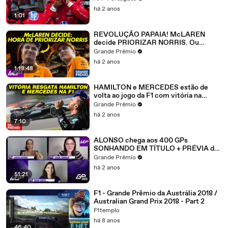
há 2 anos
1:01
REVOLUÇÃO PAPAIA! McLAREN
decide PRIORIZAR NORRIS. Ou
QUASE isso | WGP
Grande Prêmio
há 2 anos
1:18:48
HAMILTON e MERCEDES estão de
volta ao jogo da F1 com vitória na
INGLATERRA | GP às 10
Grande Prêmio
há 2 anos
7:10
ALONSO chega aos 400 GPs
SONHANDO EM TÍTULO + PRÉVIA da
F1 no MÉXICO | WGP
Grande Prêmio
há 2 anos
51:21
F1 - Grande Prêmio da Austrália 2018 /
Australian Grand Prix 2018 - Part 2
F1templo
há 8 anos
46:40