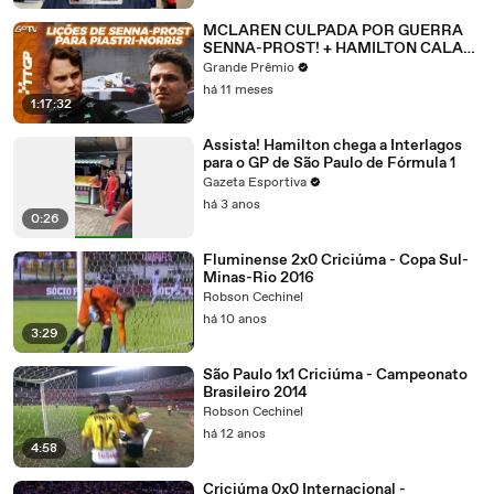
MCLAREN CULPADA POR GUERRA
SENNA-PROST! + HAMILTON CALA
FERRARI | TTGP #196
Grande Prêmio
há 11 meses
1:17:32
Assista! Hamilton chega a Interlagos
para o GP de São Paulo de Fórmula 1
Gazeta Esportiva
há 3 anos
0:26
Fluminense 2x0 Criciúma - Copa Sul-
Minas-Rio 2016
Robson Cechinel
há 10 anos
3:29
São Paulo 1x1 Criciúma - Campeonato
Brasileiro 2014
Robson Cechinel
há 12 anos
4:58
Criciúma 0x0 Internacional -