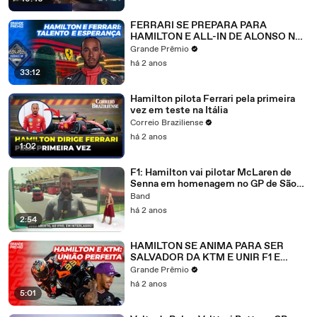
FERRARI SE PREPARA PARA
HAMILTON E ALL-IN DE ALONSO NA
F1 2026 | Paddock Sprint
Grande Prêmio
há 2 anos
33:12
Hamilton pilota Ferrari pela primeira
vez em teste na Itália
Correio Braziliense
há 2 anos
1:02
F1: Hamilton vai pilotar McLaren de
Senna em homenagem no GP de São
Paulo
Band
há 2 anos
2:54
HAMILTON SE ANIMA PARA SER
SALVADOR DA KTM E UNIR F1 E
MOTOGP
Grande Prêmio
há 2 anos
5:01