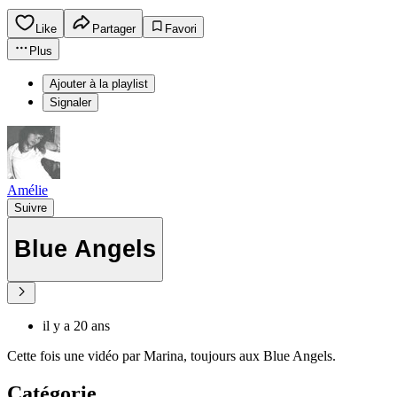
Like
Partager
Favori
Plus
Ajouter à la playlist
Signaler
Amélie
Suivre
Blue Angels
il y a 20 ans
Cette fois une vidéo par Marina, toujours aux Blue Angels.
Catégorie