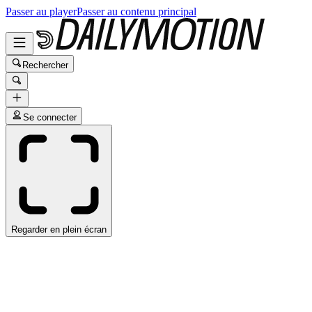
Passer au player
Passer au contenu principal
Rechercher
Se connecter
Regarder en plein écran