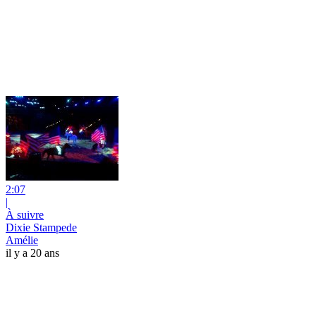
2:07
|
À suivre
Dixie Stampede
Amélie
il y a 20 ans