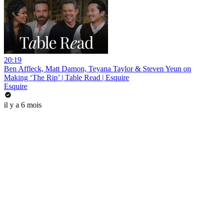
20:19
Ben Affleck, Matt Damon, Teyana Taylor & Steven Yeun on
Making ‘The Rip’ | Table Read | Esquire
Esquire
il y a 6 mois