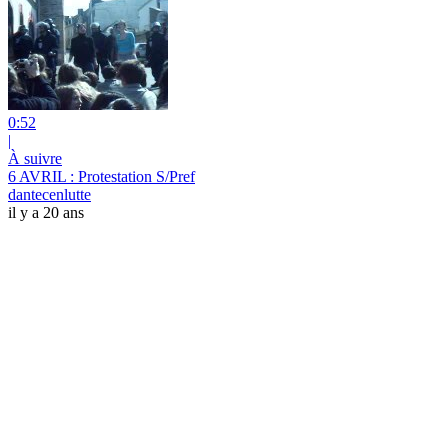
0:52
|
À suivre
6 AVRIL : Protestation S/Pref
dantecenlutte
il y a 20 ans