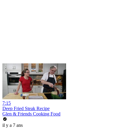
7:15
Deep Fried Steak Recipe
Glen & Friends Cooking Food
il y a 7 ans