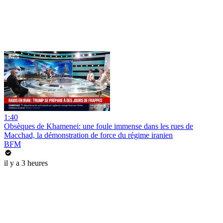
1:40
Obsèques de Khamenei: une foule immense dans les rues de
Macchad, la démonstration de force du régime iranien
BFM
il y a 3 heures