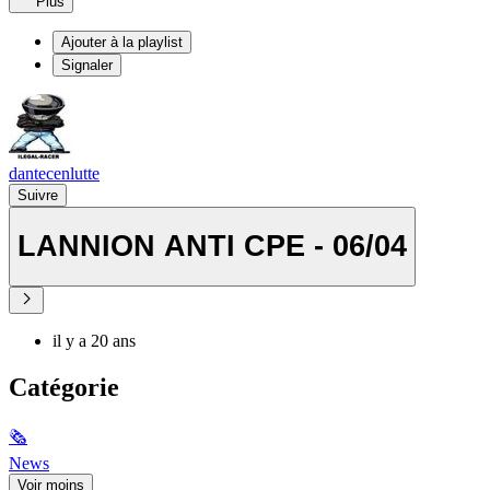
Plus
Ajouter à la playlist
Signaler
dantecenlutte
Suivre
LANNION ANTI CPE - 06/04
il y a 20 ans
Catégorie
🗞
News
Voir moins