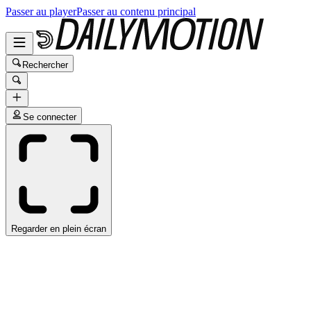
Passer au player
Passer au contenu principal
Rechercher
Se connecter
Regarder en plein écran