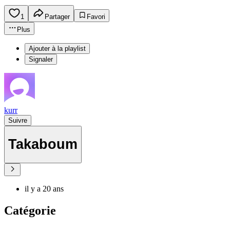
1
Partager
Favori
Plus
Ajouter à la playlist
Signaler
kurr
Suivre
Takaboum
il y a 20 ans
Catégorie