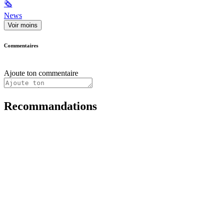
🗞
News
Voir moins
Commentaires
Ajoute ton commentaire
Recommandations