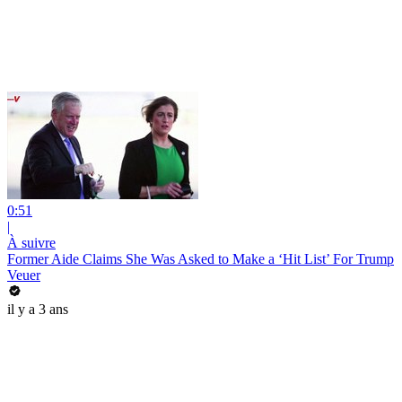
0:51
|
À suivre
Former Aide Claims She Was Asked to Make a ‘Hit List’ For Trump
Veuer
il y a 3 ans