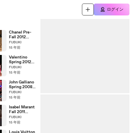
ログイン
Chanel Pre-
Fall 2012
Paris-Bombay
FUBUKI
Fashion Show
15 年前
(full)
Valentino
Spring 2012
Fashion Show
FUBUKI
(full)
15 年前
John Galliano
Spring 2008
Fashion Show
FUBUKI
(full)
15 年前
Isabel Marant
Fall 2011
Fashion Show
FUBUKI
(full)
15 年前
Louis Vuitton