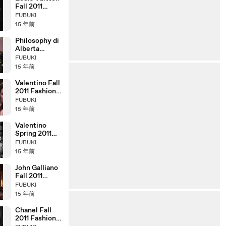
Fall 2011
Fashion Show
FUBUKI
(full)
15 年前
Philosophy di
Alberta
Ferretti Fall
FUBUKI
2011 Fashion
15 年前
Show (full)
Valentino Fall
2011 Fashion
Show (full)
FUBUKI
15 年前
Valentino
Spring 2011
Campaign
FUBUKI
Behind the
15 年前
Scenes
John Galliano
Fall 2011
Fashion Show
FUBUKI
(full)
15 年前
Chanel Fall
2011 Fashion