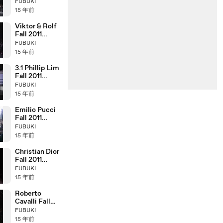
Show (full)
FUBUKI
15 年前
Viktor & Rolf
Fall 2011
Fashion Show
FUBUKI
(full)
15 年前
3.1 Phillip Lim
Fall 2011
Fashion Show
FUBUKI
(full)
15 年前
Emilio Pucci
Fall 2011
Fashion Show
FUBUKI
(full)
15 年前
Christian Dior
Fall 2011
Fashion Show
FUBUKI
(full)
15 年前
Roberto
Cavalli Fall
2011 Fashion
FUBUKI
Show (full)
15 年前