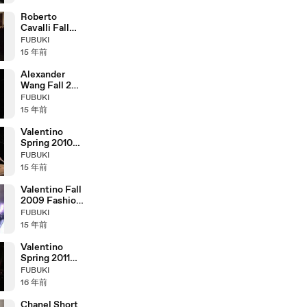
Roberto
Cavalli Fall
2005 Fashion
FUBUKI
Show (full)
15 年前
Alexander
Wang Fall 2011
Fashion Show
FUBUKI
(full)
15 年前
Valentino
Spring 2010
Haute
FUBUKI
Couture
15 年前
Fashion Show
(full)
Valentino Fall
2009 Fashion
Show (full)
FUBUKI
15 年前
Valentino
Spring 2011
Haute
FUBUKI
Couture
16 年前
Fashion Show
(full)
Chanel Short