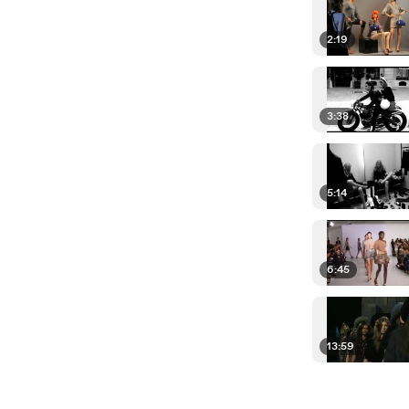
2:19
3:38
5:14
6:45
13:59