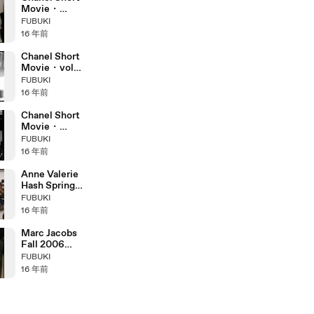
Movie・
Window World
FUBUKI
16 年前
Chanel Short
Movie・vol
de jour
FUBUKI
16 年前
Chanel Short
Movie・
Fitting Room
FUBUKI
Follies
16 年前
Anne Valerie
Hash Spring
2011 Fashion
FUBUKI
Show (full)
16 年前
Marc Jacobs
Fall 2006
Fashion Show
FUBUKI
(full)
16 年前