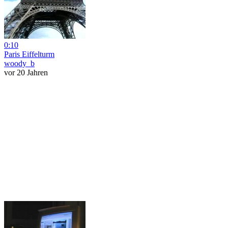
0:10
Paris Eiffelturm
woody_b
vor 20 Jahren