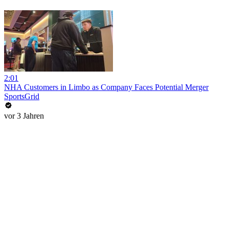
2:01
NHA Customers in Limbo as Company Faces Potential Merger
SportsGrid
vor 3 Jahren