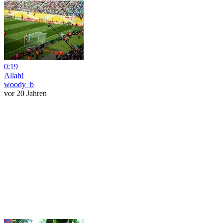
0:19
Allah!
woody_b
vor 20 Jahren