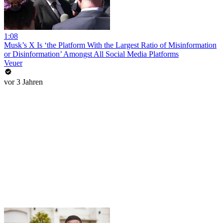
1:08
Musk’s X Is ‘the Platform With the Largest Ratio of Misinformation
or Disinformation’ Amongst All Social Media Platforms
Veuer
vor 3 Jahren