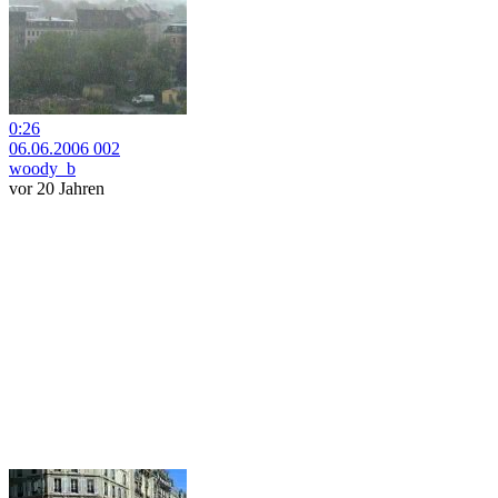
0:26
06.06.2006 002
woody_b
vor 20 Jahren