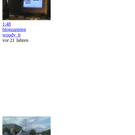
1:48
blogzapping
woody_b
vor 21 Jahren