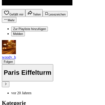
Gefällt mir
Teilen
Lesezeichen
Mehr
Zur Playliste hinzufügen
Melden
woody_b
Folgen
Paris Eiffelturm
vor 20 Jahren
Kategorie