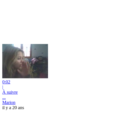
0:02
|
À suivre
...
Marion
il y a 20 ans