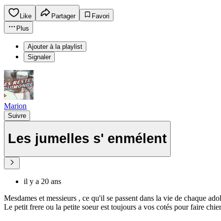
Like
Partager
Favori
Plus
Ajouter à la playlist
Signaler
Marion
Suivre
Les jumelles s' enmélent
il y a 20 ans
Mesdames et messieurs , ce qu'il se passent dans la vie de chaque adole
Le petit frere ou la petite soeur est toujours a vos cotés pour faire chi