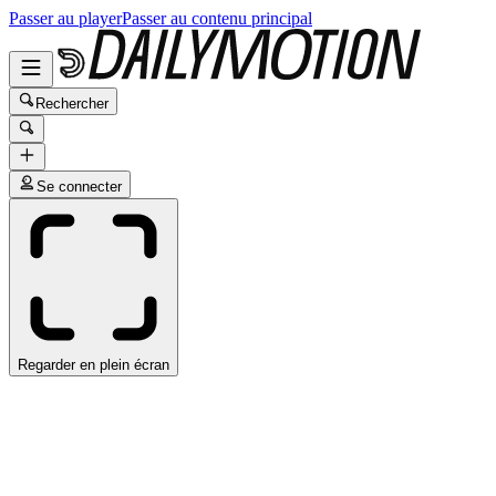
Passer au player
Passer au contenu principal
Rechercher
Se connecter
Regarder en plein écran