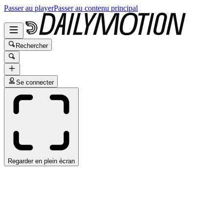
Passer au player
Passer au contenu principal
Rechercher
Se connecter
Regarder en plein écran