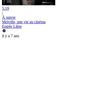
5:19
|
À suivre
Melville, une vie au cinéma
Entrée Libre
il y a 7 ans