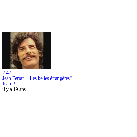
2:42
Jean Ferrat - "Les belles étrangères"
Jean P.
il y a 19 ans