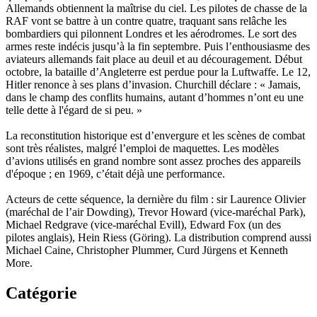
Allemands obtiennent la maîtrise du ciel. Les pilotes de chasse de la
RAF vont se battre à un contre quatre, traquant sans relâche les
bombardiers qui pilonnent Londres et les aérodromes. Le sort des
armes reste indécis jusqu’à la fin septembre. Puis l’enthousiasme des
aviateurs allemands fait place au deuil et au découragement. Début
octobre, la bataille d’Angleterre est perdue pour la Luftwaffe. Le 12,
Hitler renonce à ses plans d’invasion. Churchill déclare : « Jamais,
dans le champ des conflits humains, autant d’hommes n’ont eu une
telle dette à l'égard de si peu. »
La reconstitution historique est d’envergure et les scènes de combat
sont très réalistes, malgré l’emploi de maquettes. Les modèles
d’avions utilisés en grand nombre sont assez proches des appareils
d'époque ; en 1969, c’était déjà une performance.
Acteurs de cette séquence, la dernière du film : sir Laurence Olivier
(maréchal de l’air Dowding), Trevor Howard (vice-maréchal Park),
Michael Redgrave (vice-maréchal Evill), Edward Fox (un des
pilotes anglais), Hein Riess (Göring). La distribution comprend aussi
Michael Caine, Christopher Plummer, Curd Jürgens et Kenneth
More.
Catégorie