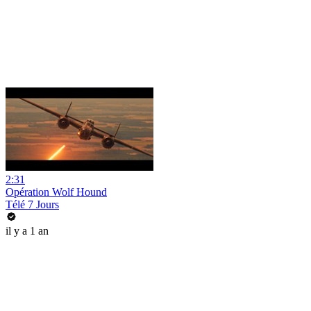
2:31
Opération Wolf Hound
Télé 7 Jours
il y a 1 an