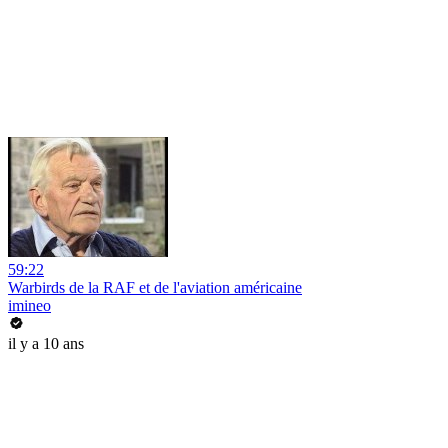
59:22
Warbirds de la RAF et de l'aviation américaine
imineo
il y a 10 ans