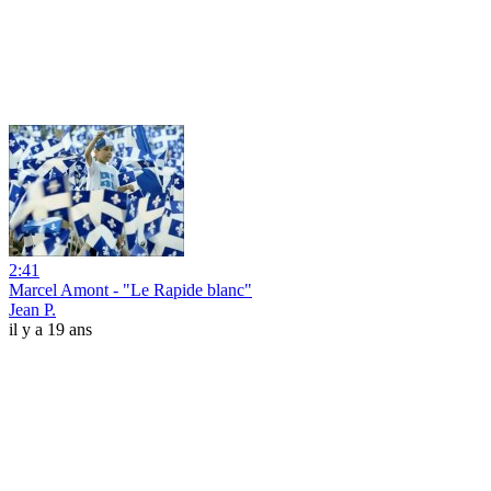
2:41
Marcel Amont - "Le Rapide blanc"
Jean P.
il y a 19 ans