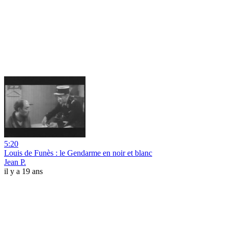
5:20
Louis de Funès : le Gendarme en noir et blanc
Jean P.
il y a 19 ans