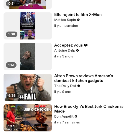
0:54
Elle rejoint le film X-Men
Matteo Sapin
il y a 1 semaine
1:08
Acceptez vous ❤️
Antoine Delp
il y a 3 mois
1:13
Alton Brown reviews Amazon's
dumbest kitchen gadgets
The Daily Dot
il y a 9 ans
5:39
How Brooklyn’s Best Jerk Chicken is
Made
Bon Appétit
il y a 7 semaines
10:13