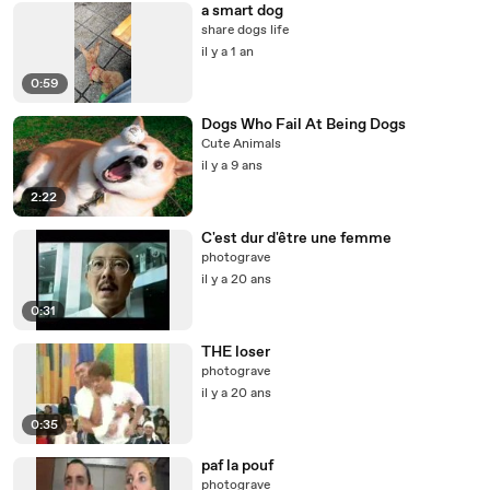
a smart dog
share dogs life
il y a 1 an
0:59
Dogs Who Fail At Being Dogs
Cute Animals
il y a 9 ans
2:22
C'est dur d'être une femme
photograve
il y a 20 ans
0:31
THE loser
photograve
il y a 20 ans
0:35
paf la pouf
photograve