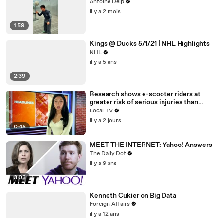
Antoine Delp
il y a 2 mois
1:59
Kings @ Ducks 5/1/21 | NHL Highlights
NHL
il y a 5 ans
2:39
Research shows e-scooter riders at
greater risk of serious injuries than
cyclists and motorcyclists
Local TV
il y a 2 jours
0:45
MEET THE INTERNET: Yahoo! Answers
The Daily Dot
il y a 9 ans
3:03
Kenneth Cukier on Big Data
Foreign Affairs
il y a 12 ans