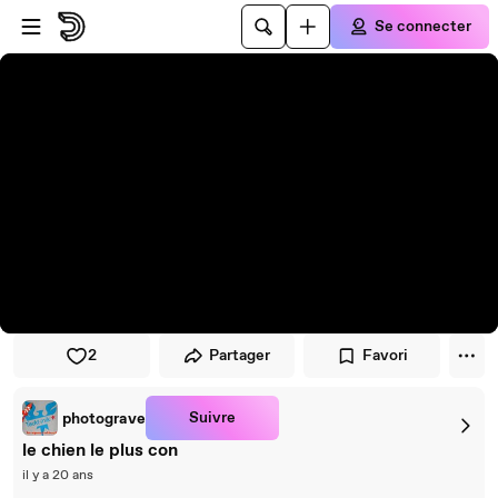
Passer au player
Passer au contenu principal
Se connecter
2
Partager
Favori
Suivre
photograve
le chien le plus con
il y a 20 ans