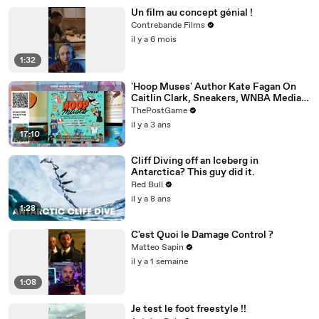
Un film au concept génial !
Contrebande Films
il y a 6 mois
1:32
'Hoop Muses' Author Kate Fagan On
Caitlin Clark, Sneakers, WNBA Media
And Women's Basketball History
ThePostGame
il y a 3 ans
17:10
Cliff Diving off an Iceberg in
Antarctica? This guy did it.
Red Bull
il y a 8 ans
1:28
C'est Quoi le Damage Control ?
Matteo Sapin
il y a 1 semaine
1:08
Je test le foot freestyle !!