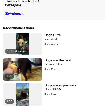
That is a true silly dog !
Catégorie
🐳
Animaux
Recommandations
Dogs Cute
New Viral
il y a 4 ans
0:16
|
À suivre
Dogs are the best
Letswatchlive
il y a 11 ans
6:01
Dogs are so precious!
Lilyon DIY
il y a 1 an
1:08