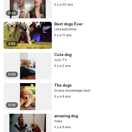
il y a 20 ans
0:55
Best dogs Ever
Letswatchlive
il y a 11 ans
2:55
Cute dog
JoJo TV
il y a 2 ans
0:33
The dogs
Draxis knowledge tech
il y a 4 ans
0:35
amazing dog
miko
il y a 9 ans