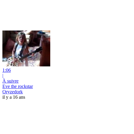
1:06
|
À suivre
Eve the rockstar
Oryzedork
il y a 16 ans