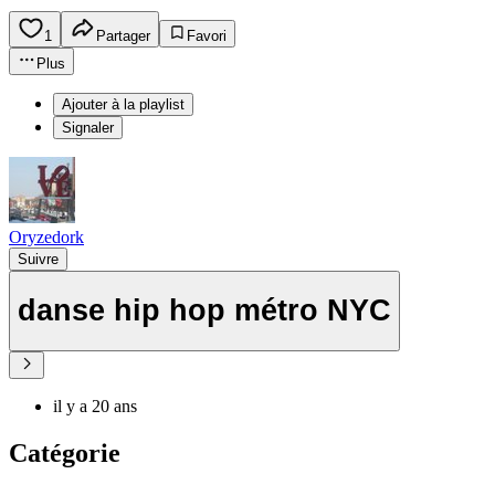
1
Partager
Favori
Plus
Ajouter à la playlist
Signaler
Oryzedork
Suivre
danse hip hop métro NYC
il y a 20 ans
Catégorie