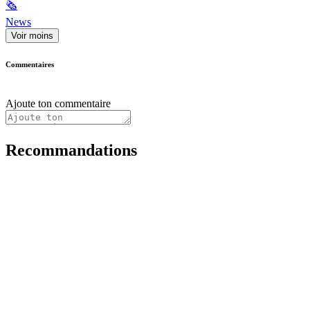
🗞
News
Voir moins
Commentaires
Ajoute ton commentaire
Recommandations