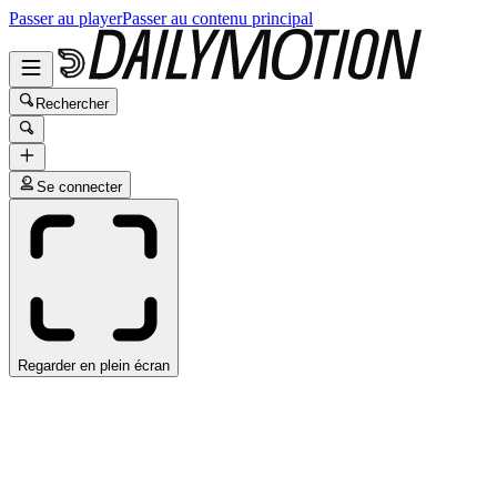
Passer au player
Passer au contenu principal
Rechercher
Se connecter
Regarder en plein écran