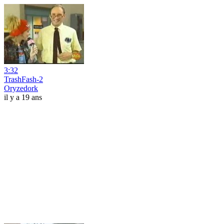
3:32
TrashFash-2
Oryzedork
il y a 19 ans