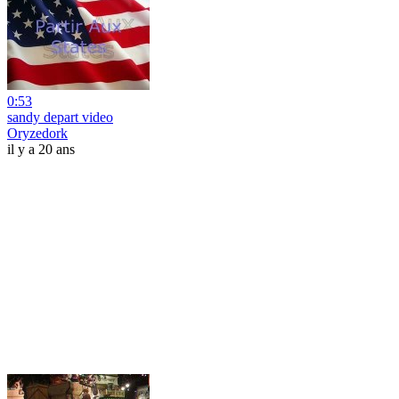
0:53
sandy depart video
Oryzedork
il y a 20 ans