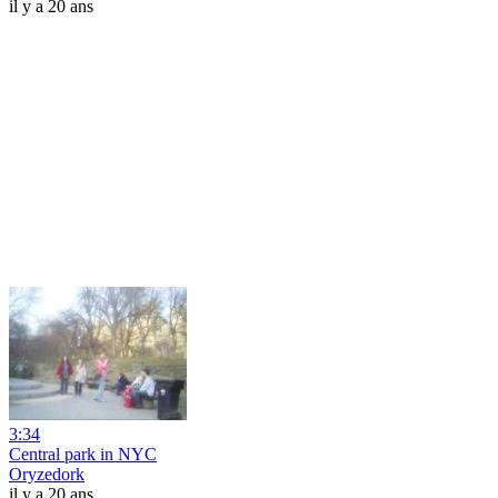
il y a 20 ans
3:34
Central park in NYC
Oryzedork
il y a 20 ans