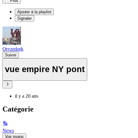
Plus
Ajouter à la playlist
Signaler
Oryzedork
Suivre
vue empire NY pont
il y a 20 ans
Catégorie
🗞
News
Voir moins