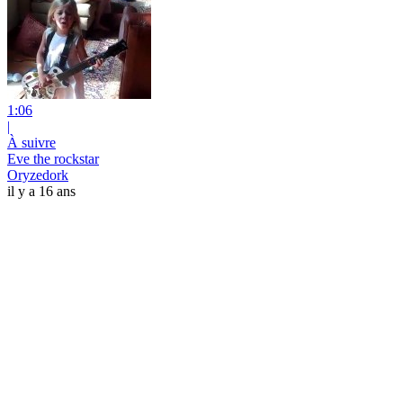
1:06
|
À suivre
Eve the rockstar
Oryzedork
il y a 16 ans