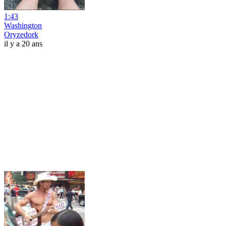
1:43
Washington
Oryzedork
il y a 20 ans