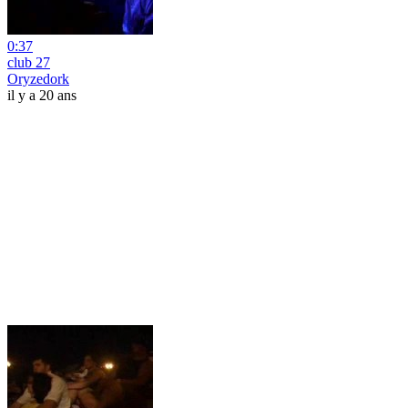
0:37
club 27
Oryzedork
il y a 20 ans