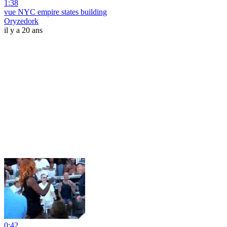
1:38
vue NYC empire states building
Oryzedork
il y a 20 ans
0:42