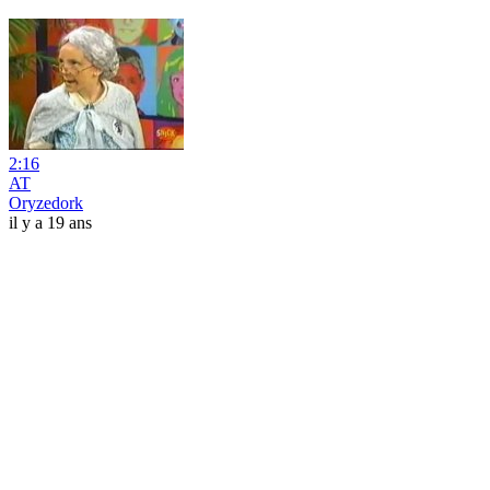
2:16
AT
Oryzedork
il y a 19 ans