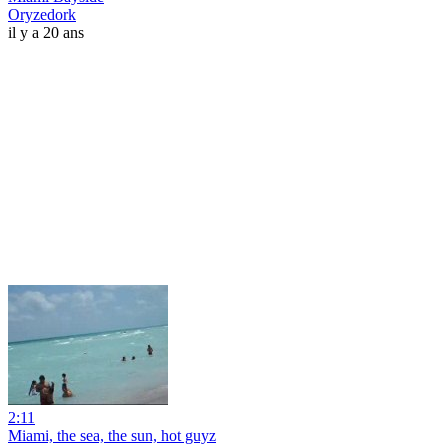
Oryzedork
il y a 20 ans
2:11
Miami, the sea, the sun, hot guyz