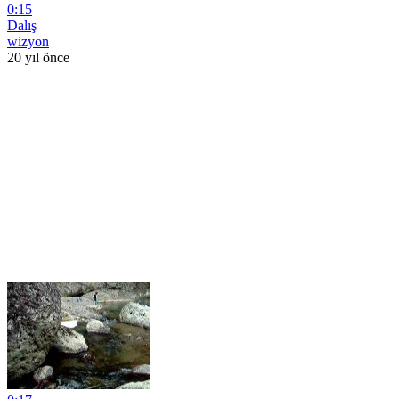
0:15
Dalış
wizyon
20 yıl önce