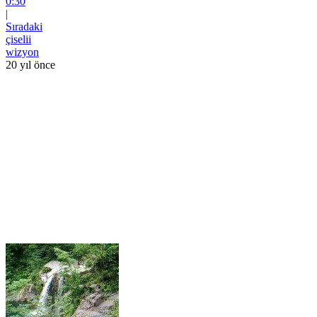
0:30
|
Sıradaki
çiselii
wizyon
20 yıl önce