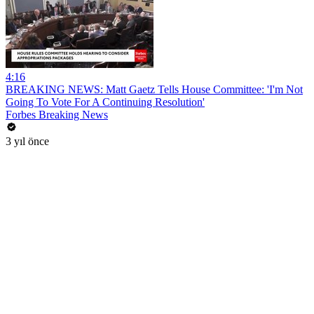
4:16
BREAKING NEWS: Matt Gaetz Tells House Committee: 'I'm Not
Going To Vote For A Continuing Resolution'
Forbes Breaking News
3 yıl önce