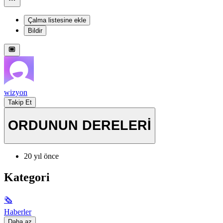
Çalma listesine ekle
Bildir
wizyon
Takip Et
ORDUNUN DERELERİ
20 yıl önce
Kategori
🗞
Haberler
Daha az