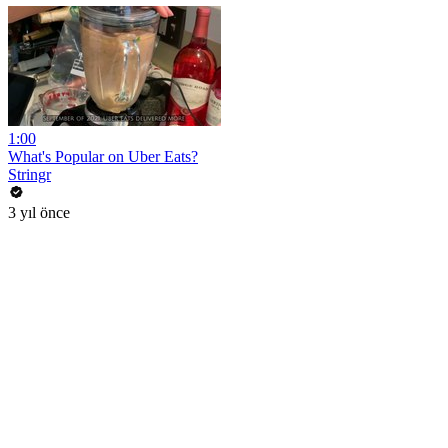
1:00
What's Popular on Uber Eats?
Stringr
3 yıl önce