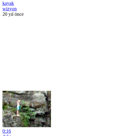
kayak
wizyon
20 yıl önce
0:16