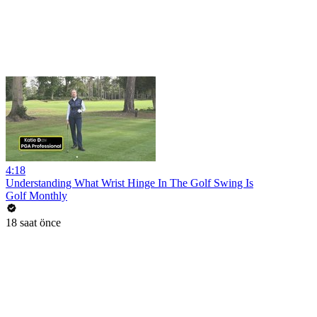
4:18
Understanding What Wrist Hinge In The Golf Swing Is
Golf Monthly
18 saat önce