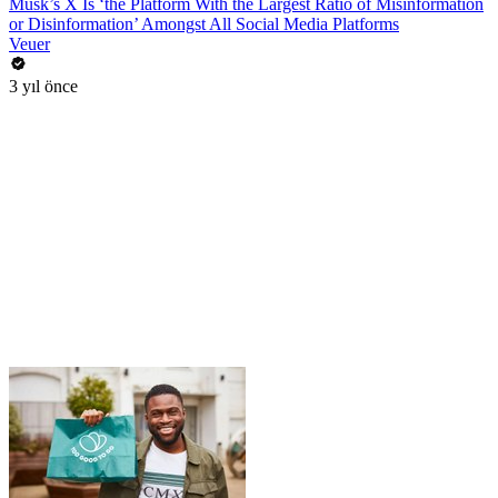
Musk’s X Is ‘the Platform With the Largest Ratio of Misinformation
or Disinformation’ Amongst All Social Media Platforms
Veuer
3 yıl önce