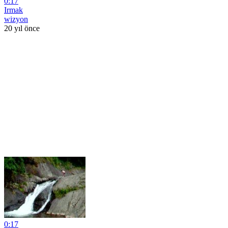
0:17
Irmak
wizyon
20 yıl önce
0:17