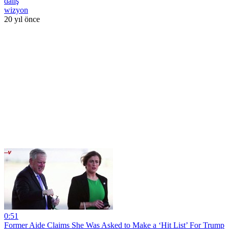
dalış
wizyon
20 yıl önce
0:51
Former Aide Claims She Was Asked to Make a ‘Hit List’ For Trump