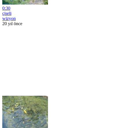
0:30
çiseli
wizyon
20 yıl önce