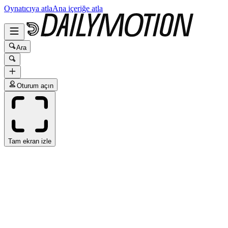
Oynatıcıya atla
Ana içeriğe atla
Ara
Oturum açın
Tam ekran izle