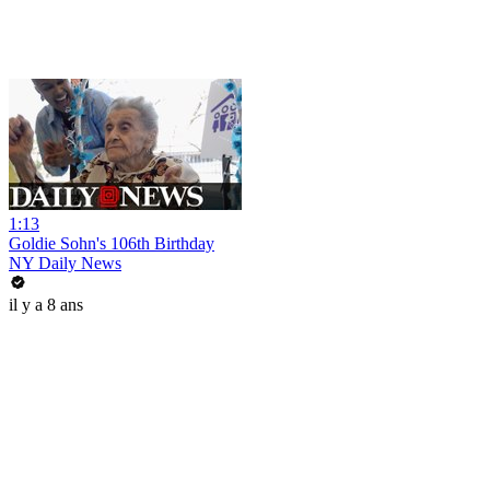
1:13
Goldie Sohn's 106th Birthday
NY Daily News
il y a 8 ans