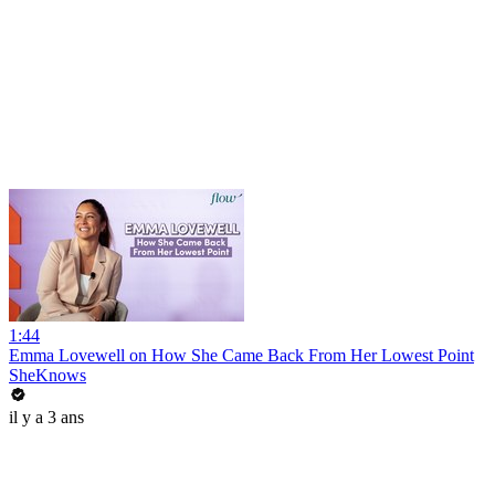
1:44
Emma Lovewell on How She Came Back From Her Lowest Point
SheKnows
il y a 3 ans