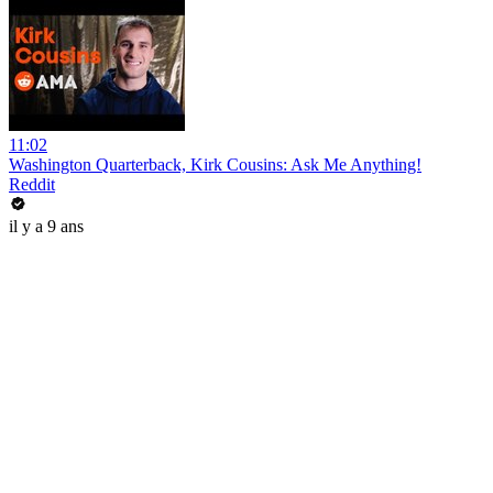
11:02
Washington Quarterback, Kirk Cousins: Ask Me Anything!
Reddit
il y a 9 ans