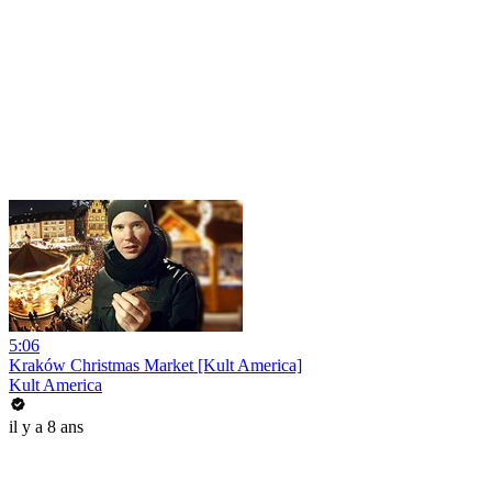
5:06
Kraków Christmas Market [Kult America]
Kult America
il y a 8 ans