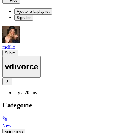
Plus
Ajouter à la playlist
Signaler
melillo
Suivre
vdivorce
il y a 20 ans
Catégorie
🗞
News
Voir moins