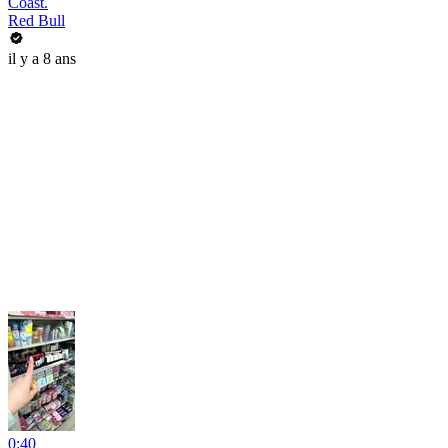
Coast.
Red Bull
il y a 8 ans
0:40