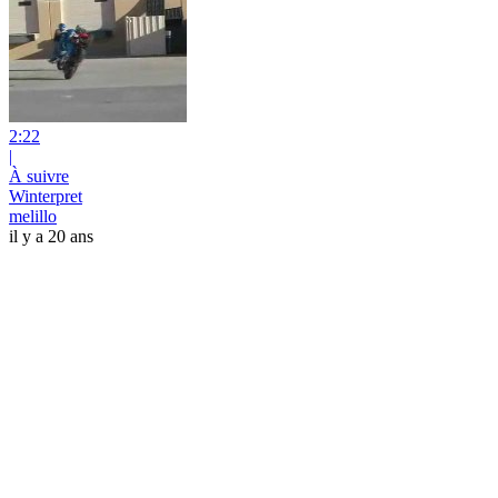
2:22
|
À suivre
Winterpret
melillo
il y a 20 ans