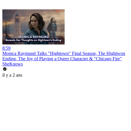
8:59
Monica Raymund Talks "Hightown" Final Season, The Hightwon
Ending, The Joy of Playing a Queer Character & "Chicago Fire"
SheKnows
il y a 2 ans