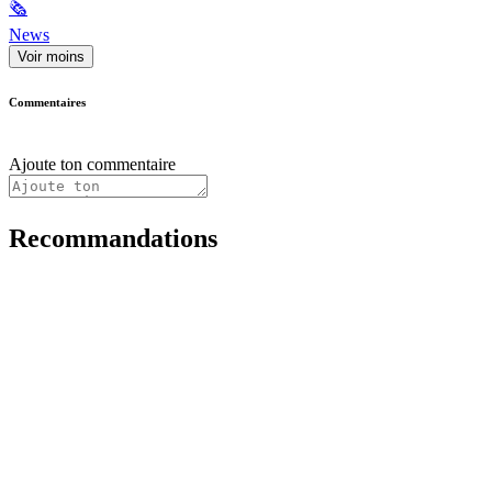
🗞
News
Voir moins
Commentaires
Ajoute ton commentaire
Recommandations