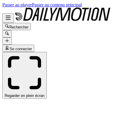
Passer au player
Passer au contenu principal
Rechercher
Se connecter
Regarder en plein écran