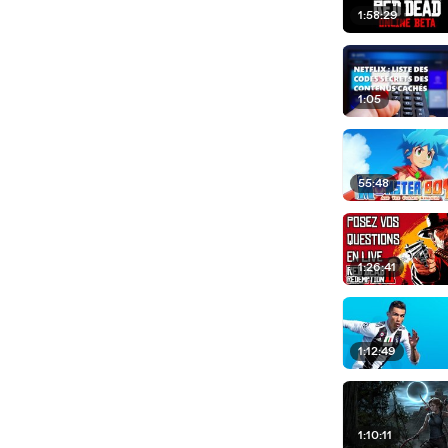
1:58:29
1:05
55:48
1:26:41
1:12:49
1:10:11