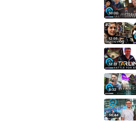
10:00
12:56
12:37
6:32
56:44