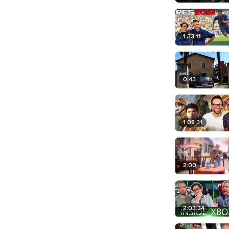
1:33:11
0:43
1:08:31
2:00
2:03:34