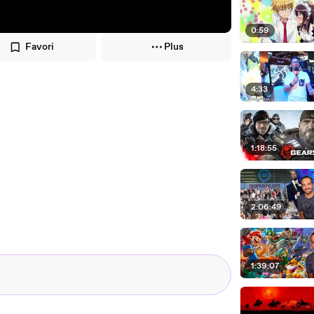
0:59
Favori
Plus
4:33
1:18:55
2:06:49
1:39:07