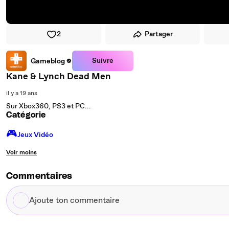
2
Partager
Suivre
Gameblog
Kane & Lynch Dead Men
il y a 19 ans
Sur Xbox360, PS3 et PC...
Catégorie
🎮️
Jeux Vidéo
Voir moins
Commentaires
Ajoute
ton
commentaire