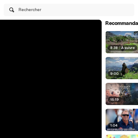
Rechercher
Recommanda
8:38
|
À suivre
9:00
15:19
1:04