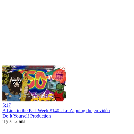
5:17
A Link to the Past Week #140 - Le Zapping du jeu vidéo
Do It Yourself Production
il y a 12 ans