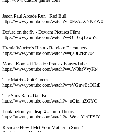
http://www.culture-games.com/
Jason Paul Arcade Run - Red Bull
https://www.youtube.com/watch?v=0FeA2XNNZW0
Defuse on the fly - Deviant Pictures Films
https://www.youtube.com/watch?v=O-_6iqTxwYc
Hyrule Warrior’s Heart - Random Encounters
https://www.youtube.com/watch?v=Ija0LzRn70c
Mortal Kombat Elevator Prank - FouseyTube
https://www.youtube.com/watch?v=1W8hsVvyKt4
The Matrix - 8bit Cinema
https://www.youtube.com/watch?v=sVGuwEeQKtE
The Sims Rap - Dan Bull
https://www.youtube.com/watch?v=uQjpijnZGYQ
Look before you leap 4 - Jump Theory
https://www.youtube.com/watch?v=Wov_YcCESfY
Recreate How I Met Your Mother in Sims 4 -