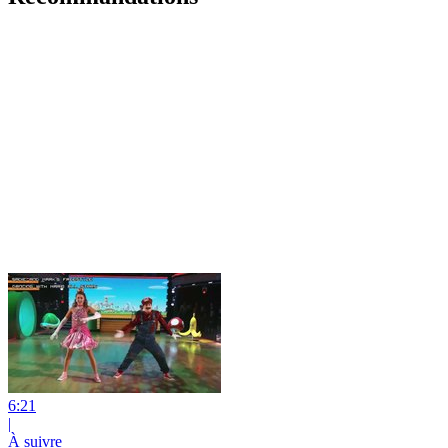
6:21
|
À suivre