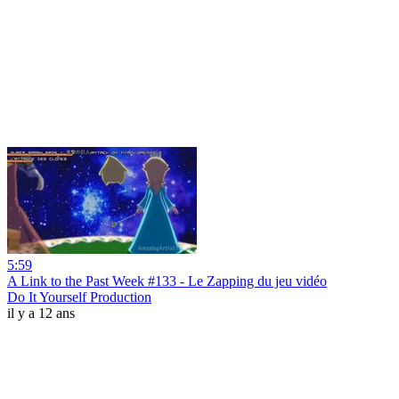
5:59
A Link to the Past Week #133 - Le Zapping du jeu vidéo
Do It Yourself Production
il y a 12 ans