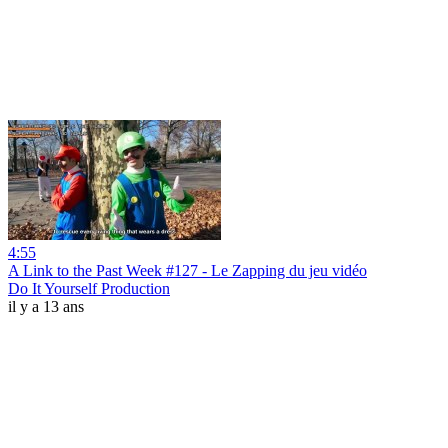
4:55
A Link to the Past Week #127 - Le Zapping du jeu vidéo
Do It Yourself Production
il y a 13 ans