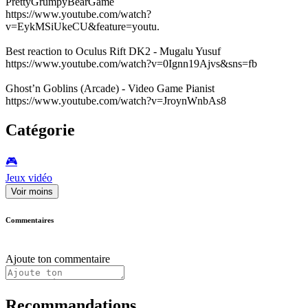
PrettyGrumpyBearGame
https://www.youtube.com/watch?
v=EykMSiUkeCU&feature=youtu.
Best reaction to Oculus Rift DK2 - Mugalu Yusuf
https://www.youtube.com/watch?v=0Ignn19Ajvs&sns=fb
Ghost’n Goblins (Arcade) - Video Game Pianist
https://www.youtube.com/watch?v=JroynWnbAs8
Catégorie
🎮️
Jeux vidéo
Voir moins
Commentaires
Ajoute ton commentaire
Recommandations