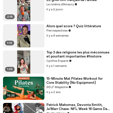
LE gros film français de l'année
Le cinéma d'Amaury
il y a 5 jours
2:18
Alors quel score ? Quiz littérature
Pierrespectives
il y a 6 semaines
1:15
Top 3 des religions les plus méconnues
et pourtant importantes #histoire
Cynthia Enparle
il y a 1 semaine
1:55
15-Minute Mat Pilates Workout for
Core Stability (No Equipment)
SELF Magazine
il y a 2 ans
16:35
Patrick Mahomes, Devonta Smith,
Ja'Marr Chase: NFL Week 18 Game Day