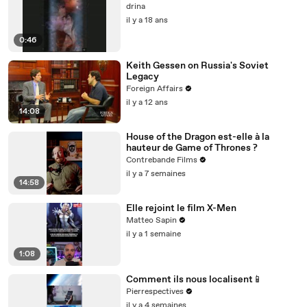
drina
il y a 18 ans
0:46
Keith Gessen on Russia's Soviet
Legacy
Foreign Affairs
il y a 12 ans
14:08
House of the Dragon est-elle à la
hauteur de Game of Thrones ?
Contrebande Films
il y a 7 semaines
14:58
Elle rejoint le film X-Men
Matteo Sapin
il y a 1 semaine
1:08
Comment ils nous localisent📱
Pierrespectives
il y a 4 semaines