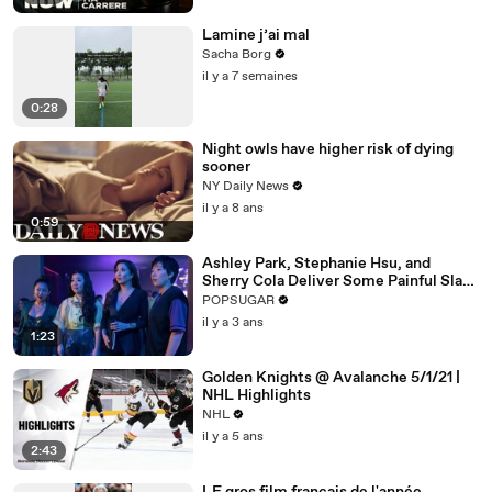
Lamine j’ai mal
Sacha Borg
il y a 7 semaines
0:28
Night owls have higher risk of dying
sooner
NY Daily News
il y a 8 ans
0:59
Ashley Park, Stephanie Hsu, and
Sherry Cola Deliver Some Painful Slaps
in Hilarious "Joy Ride" Clip
POPSUGAR
il y a 3 ans
1:23
Golden Knights @ Avalanche 5/1/21 |
NHL Highlights
NHL
il y a 5 ans
2:43