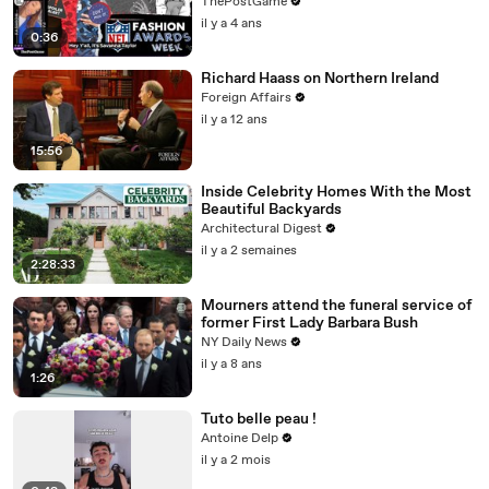
Fashion Winners
ThePostGame
il y a 4 ans
0:36
Richard Haass on Northern Ireland
Foreign Affairs
il y a 12 ans
15:56
Inside Celebrity Homes With the Most
Beautiful Backyards
Architectural Digest
il y a 2 semaines
2:28:33
Mourners attend the funeral service of
former First Lady Barbara Bush
NY Daily News
il y a 8 ans
1:26
Tuto belle peau !
Antoine Delp
il y a 2 mois