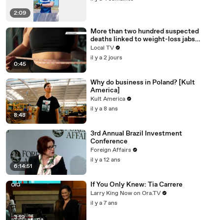
2:09
More than two hundred suspected
deaths linked to weight-loss jabs
reported to regulator
Local TV
il y a 2 jours
0:45
Why do business in Poland? [Kult
America]
Kult America
il y a 8 ans
8:48
3rd Annual Brazil Investment
Conference
Foreign Affairs
il y a 12 ans
6:14:51
If You Only Knew: Tia Carrere
Larry King Now on Ora.TV
il y a 7 ans
3:19