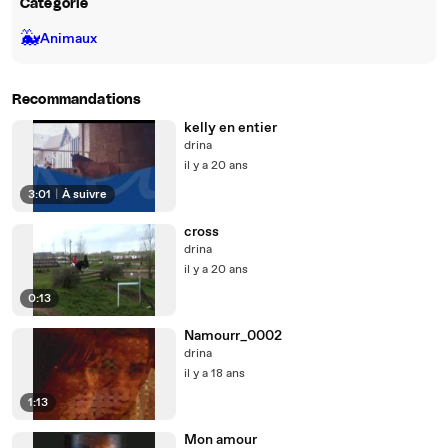
Catégorie
🐳
Animaux
Recommandations
kelly en entier
drina
il y a 20 ans
3:01
|
À suivre
cross
drina
il y a 20 ans
0:13
Namourr_0002
drina
il y a 18 ans
1:13
Mon amour