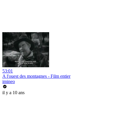
53:01
A l'ouest des montagnes - Film entier
imineo
il y a 10 ans