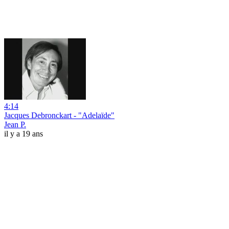
4:14
Jacques Debronckart - "Adelaïde"
Jean P.
il y a 19 ans