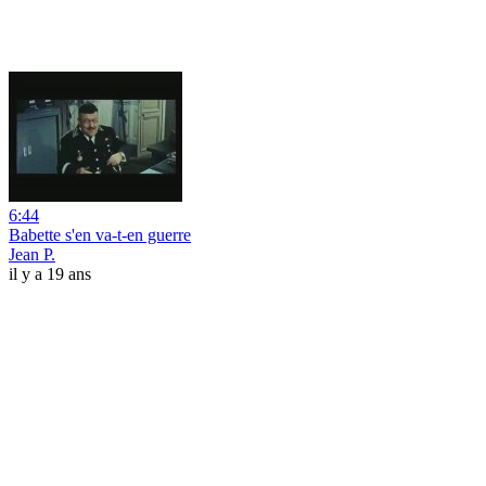
6:44
Babette s'en va-t-en guerre
Jean P.
il y a 19 ans