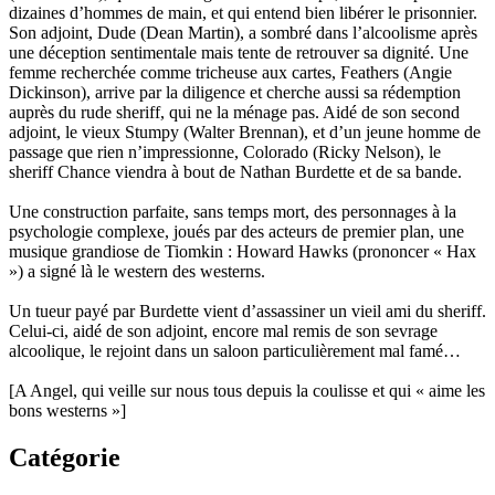
dizaines d’hommes de main, et qui entend bien libérer le prisonnier.
Son adjoint, Dude (Dean Martin), a sombré dans l’alcoolisme après
une déception sentimentale mais tente de retrouver sa dignité. Une
femme recherchée comme tricheuse aux cartes, Feathers (Angie
Dickinson), arrive par la diligence et cherche aussi sa rédemption
auprès du rude sheriff, qui ne la ménage pas. Aidé de son second
adjoint, le vieux Stumpy (Walter Brennan), et d’un jeune homme de
passage que rien n’impressionne, Colorado (Ricky Nelson), le
sheriff Chance viendra à bout de Nathan Burdette et de sa bande.
Une construction parfaite, sans temps mort, des personnages à la
psychologie complexe, joués par des acteurs de premier plan, une
musique grandiose de Tiomkin : Howard Hawks (prononcer « Hax
») a signé là le western des westerns.
Un tueur payé par Burdette vient d’assassiner un vieil ami du sheriff.
Celui-ci, aidé de son adjoint, encore mal remis de son sevrage
alcoolique, le rejoint dans un saloon particulièrement mal famé…
[A Angel, qui veille sur nous tous depuis la coulisse et qui « aime les
bons westerns »]
Catégorie