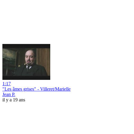
1:17
"Les âmes grises" - Villeret/Marielle
Jean P.
il y a 19 ans