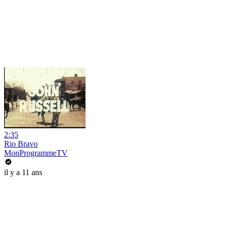
2:35
Rio Bravo
MonProgrammeTV
il y a 11 ans