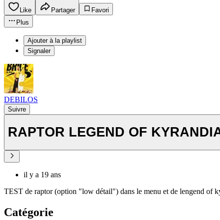
Like
Partager
Favori
Plus
Ajouter à la playlist
Signaler
DEBILOS
Suivre
RAPTOR LEGEND OF KYRANDI
il y a 19 ans
TEST de raptor (option "low détail") dans le menu et de lengend of k
Catégorie