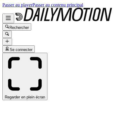
Passer au player
Passer au contenu principal
Rechercher
Se connecter
Regarder en plein écran