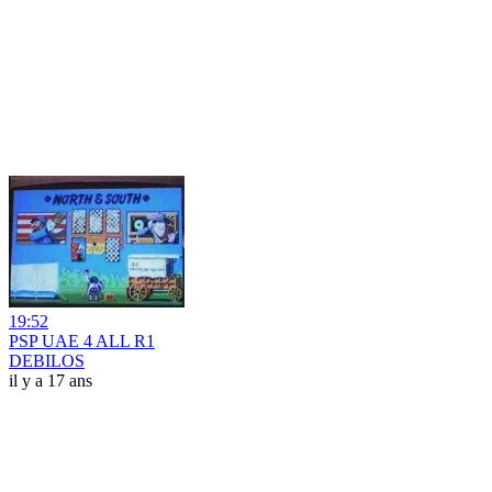
19:52
PSP UAE 4 ALL R1
DEBILOS
il y a 17 ans