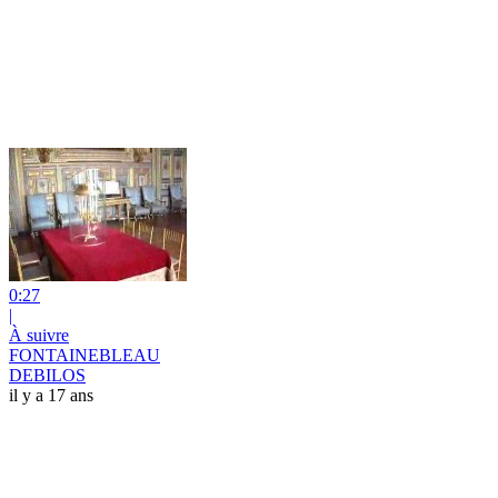
0:27
|
À suivre
FONTAINEBLEAU
DEBILOS
il y a 17 ans