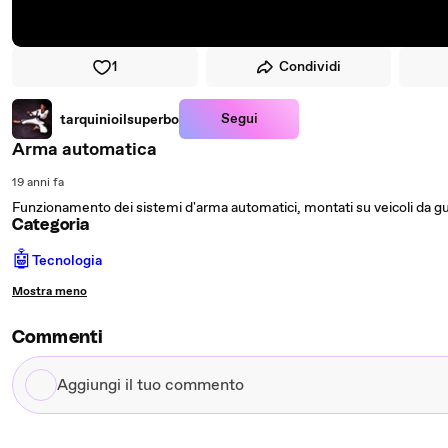
1
Condividi
Segui
tarquinioilsuperbo
Arma automatica
19 anni fa
Funzionamento dei sistemi d'arma automatici, montati su veicoli da gu
Categoria
🤖
Tecnologia
Mostra meno
Commenti
Aggiungi
il
tuo
commento