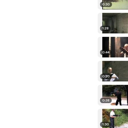
0:30
1:28
0:44
0:20
0:38
1:30