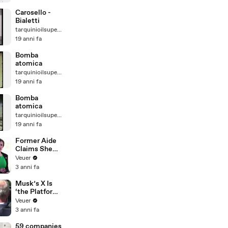
Carosello -
Bialetti
tarquinioilsuperbo
19 anni fa
Bomba
atomica
tarquinioilsuperbo
19 anni fa
Bomba
atomica
tarquinioilsuperbo
19 anni fa
Former Aide
Claims She
Was Asked to
Veuer
Make a ‘Hit
3 anni fa
List’ For
Trump
Musk’s X Is
‘the Platform
With the
Veuer
Largest Ratio
3 anni fa
of
Misinformatio
59 companies