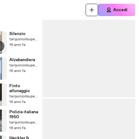
Accedi
Silenzio
tarquinioilsuperbo
18 anni fa
Alzabandiera
tarquinioilsuperbo
18 anni fa
Finto
allunaggio
tarquinioilsuperbo
18 anni fa
Polizia italiana
1950
tarquinioilsuperbo
18 anni fa
Heckler &