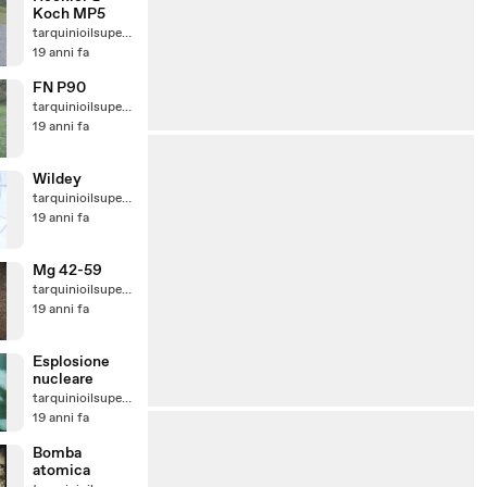
Koch MP5
tarquinioilsuperbo
19 anni fa
FN P90
tarquinioilsuperbo
19 anni fa
Wildey
tarquinioilsuperbo
19 anni fa
Mg 42-59
tarquinioilsuperbo
19 anni fa
Esplosione
nucleare
tarquinioilsuperbo
19 anni fa
Bomba
atomica