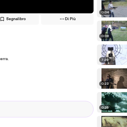
0:04
Segnalibro
Di Più
0:08
erra.
7:29
0:23
0:26