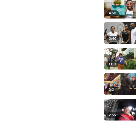
4:50
0:46
1:09
2:01
2:55