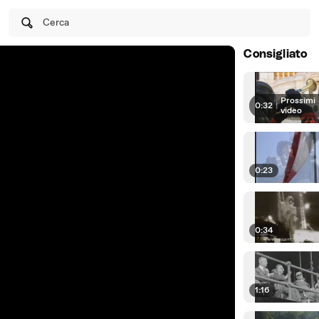
Cerca
Consigliato
Prossimi
0:32
|
video
0:23
0:34
1:16