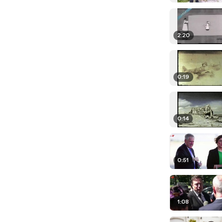
2:20
0:19
0:14
0:51
1:08