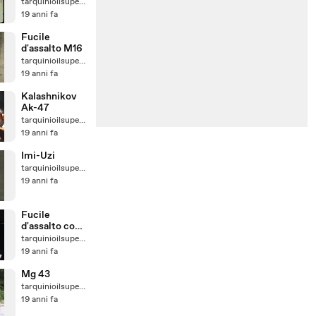
tarquinioilsuperbo
19 anni fa
Fucile
d'assalto M16
tarquinioilsuperbo
19 anni fa
Kalashnikov
Ak-47
tarquinioilsuperbo
19 anni fa
Imi-Uzi
tarquinioilsuperbo
19 anni fa
Fucile
d'assalto con
lancia granate
tarquinioilsuperbo
19 anni fa
Mg 43
tarquinioilsuperbo
19 anni fa