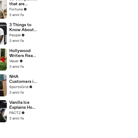
n or
that are
Disinformatio
changing the
Fortune
n’ Amongst
world: From
3 anni fa
All Social
Tesla to
Media
Chobani
3 Things to
Platforms
Know About
Coco Gauff's
People
Parents
3 anni fa
Hollywood
Writers Reach
‘Tentative
Veuer
Agreement’
3 anni fa
With Studios
After 146 Day
NHA
Strike
Customers in
Limbo as
SportsGrid
Company
3 anni fa
Faces
Potential
Vanilla Ice
Merger
Explains How
the 90’s
FACTZ
Shaped
3 anni fa
America