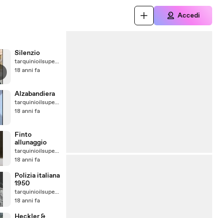
Accedi
Silenzio
tarquinioilsuperbo
18 anni fa
Alzabandiera
tarquinioilsuperbo
18 anni fa
Finto
allunaggio
tarquinioilsuperbo
18 anni fa
Polizia italiana
1950
tarquinioilsuperbo
18 anni fa
Heckler &