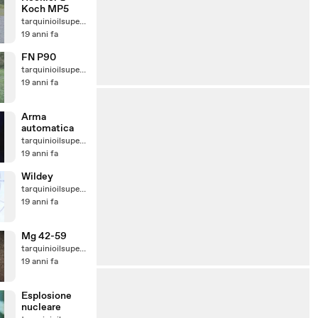
Koch MP5
tarquinioilsuperbo
19 anni fa
FN P90
tarquinioilsuperbo
19 anni fa
Arma
automatica
tarquinioilsuperbo
19 anni fa
Wildey
tarquinioilsuperbo
19 anni fa
Mg 42-59
tarquinioilsuperbo
19 anni fa
Esplosione
nucleare