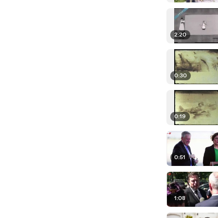
2:20
0:30
0:19
0:51
1:08