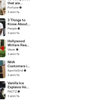
n or
that are
Disinformatio
changing the
Fortune
n’ Amongst
world: From
3 anni fa
All Social
Tesla to
Media
Chobani
3 Things to
Platforms
Know About
Coco Gauff's
People
Parents
3 anni fa
Hollywood
Writers Reach
‘Tentative
Veuer
Agreement’
3 anni fa
With Studios
After 146 Day
NHA
Strike
Customers in
Limbo as
SportsGrid
Company
3 anni fa
Faces
Potential
Vanilla Ice
Merger
Explains How
the 90’s
FACTZ
Shaped
3 anni fa
America