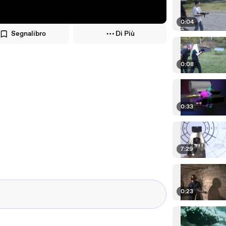
0:04
Segnalibro
Di Più
0:08
0:33
7:29
0:23