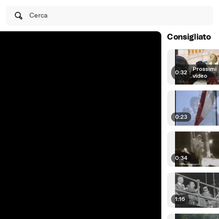
Cerca
Consigliato
Prossimi
0:32
|
video
0:23
0:34
1:16