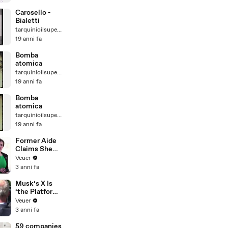
Carosello -
Bialetti
tarquinioilsuperbo
19 anni fa
Bomba
atomica
tarquinioilsuperbo
19 anni fa
Bomba
atomica
tarquinioilsuperbo
19 anni fa
Former Aide
Claims She
Was Asked to
Veuer
Make a ‘Hit
3 anni fa
List’ For
Trump
Musk’s X Is
‘the Platform
With the
Veuer
Largest Ratio
3 anni fa
of
Misinformatio
59 companies