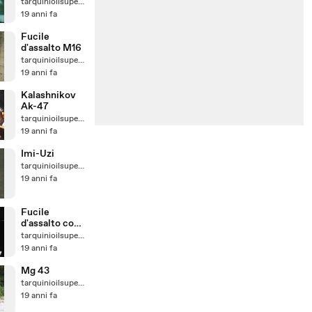
tarquinioilsuperbo
19 anni fa
Fucile
d'assalto M16
tarquinioilsuperbo
19 anni fa
Kalashnikov
Ak-47
tarquinioilsuperbo
19 anni fa
Imi-Uzi
tarquinioilsuperbo
19 anni fa
Fucile
d'assalto con
lancia granate
tarquinioilsuperbo
19 anni fa
Mg 43
tarquinioilsuperbo
19 anni fa