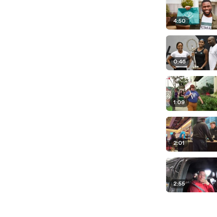
4:50
0:46
1:09
2:01
2:55