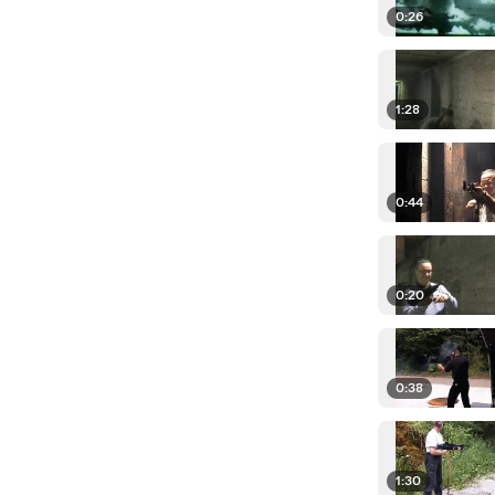
0:26
1:28
0:44
0:20
0:38
1:30