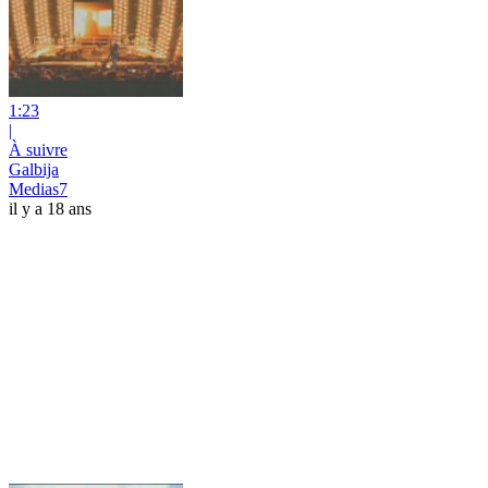
1:23
|
À suivre
Galbija
Medias7
il y a 18 ans