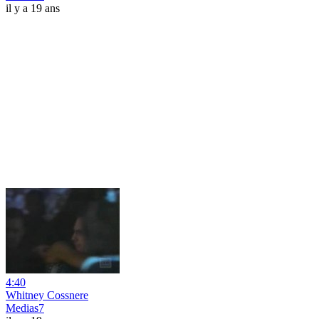
il y a 19 ans
4:40
Whitney Cossnere
Medias7