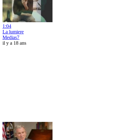
1:04
La lumiere
Medias7
il y a 18 ans