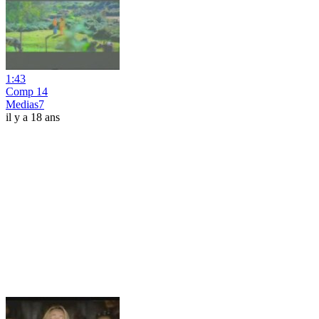
1:43
Comp 14
Medias7
il y a 18 ans