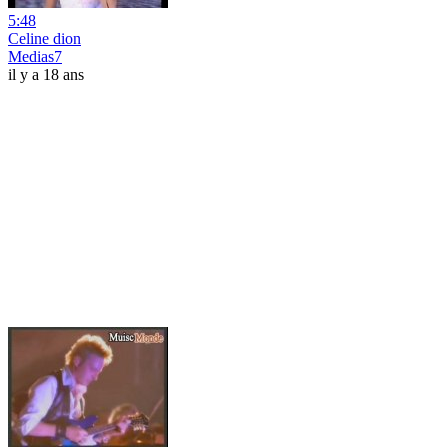
5:48
Celine dion
Medias7
il y a 18 ans