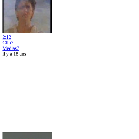
2:12
Clip7
Medias7
il y a 18 ans