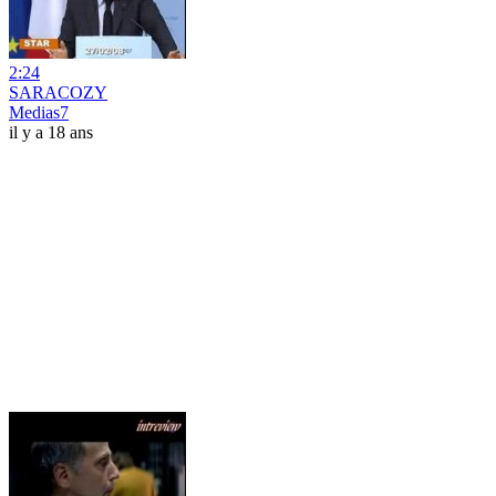
2:24
SARACOZY
Medias7
il y a 18 ans