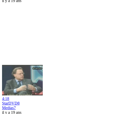
il y a 19 ans
4:18
StarDVD8
Medias7
il y a 19 ans