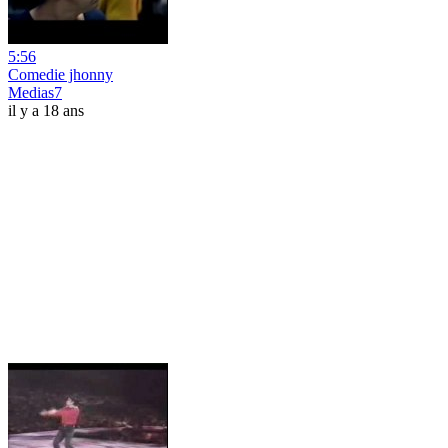
5:56
Comedie jhonny
Medias7
il y a 18 ans