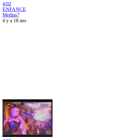
4:02
ENFANCE
Medias7
il y a 18 ans