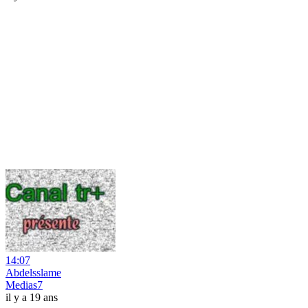
14:07
Abdelsslame
Medias7
il y a 19 ans