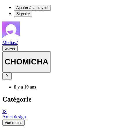
Ajouter à la playlist
Signaler
Medias7
Suivre
CHOMICHA
il y a 19 ans
Catégorie
🦄
Art et design
Voir moins