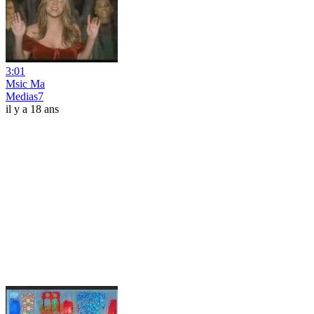
3:01
Msic Ma
Medias7
il y a 18 ans