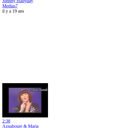
Johnny Hallyday
Medias7
il y a 19 ans
2:38
Aznaboure & Maria