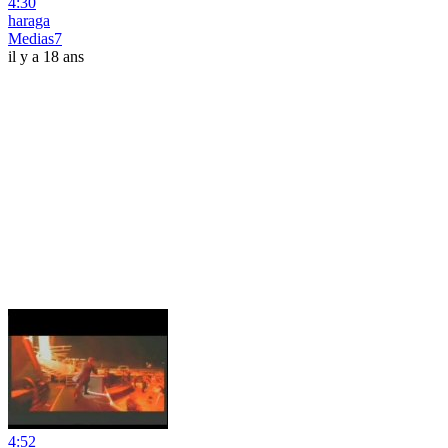
4:30
haraga
Medias7
il y a 18 ans
4:52