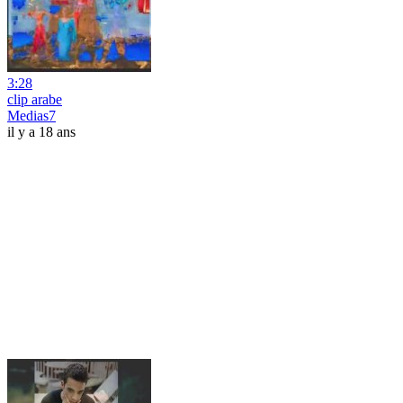
3:28
clip arabe
Medias7
il y a 18 ans