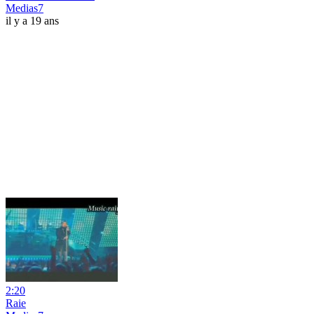
Medias7
il y a 19 ans
2:20
Raie