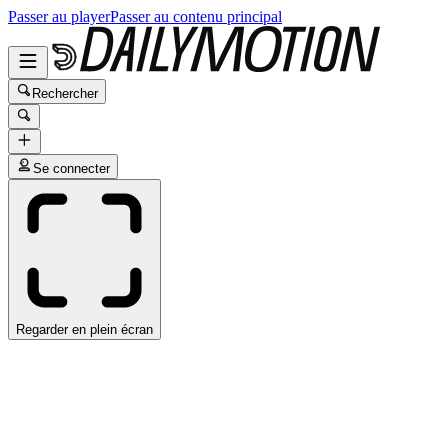
Passer au player
Passer au contenu principal
Rechercher
Se connecter
Regarder en plein écran