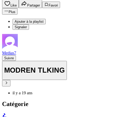
Like
Partager
Favori
Plus
Ajouter à la playlist
Signaler
Medias7
Suivre
MODREN TLKING
il y a 19 ans
Catégorie
🎵