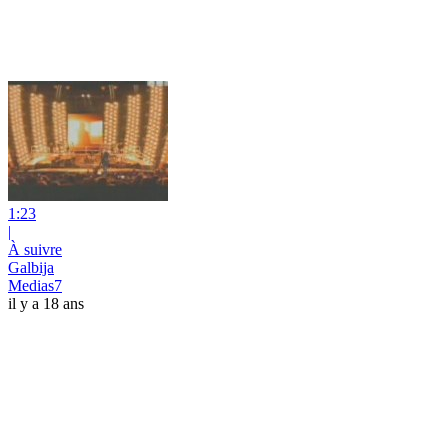
1:23
|
À suivre
Galbija
Medias7
il y a 18 ans