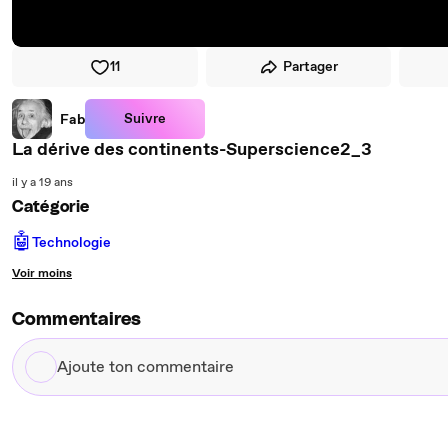
11
Partager
Suivre
Fab
La dérive des continents-Superscience2_3
il y a 19 ans
Catégorie
🤖
Technologie
Voir moins
Commentaires
Ajoute
ton
commentaire