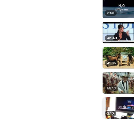
2:58
46:40
41:35
58:13
2:10