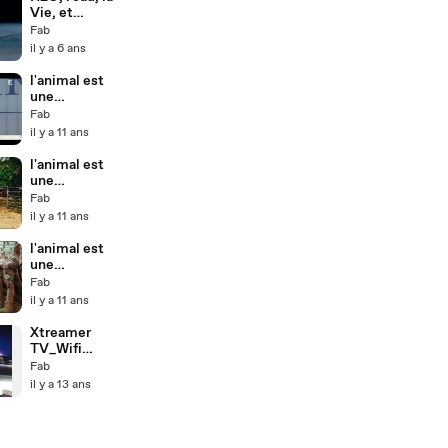
1128
Vie, et
Nous_1_3-
Fab
Pulsation_0-
il y a 6 ans
intro_2020112
8
l'animal est
une
personne_FR
Fab
3_débat
il y a 11 ans
l'animal est
une
personne_FR
Fab
3_2_2
il y a 11 ans
l'animal est
une
personne_FR
Fab
3_1_2
il y a 11 ans
Xtreamer
TV_Wifi
Plugin_16-
Fab
9to16-10
il y a 13 ans