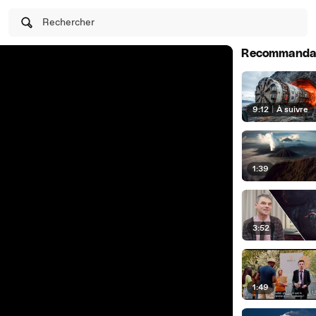
Rechercher
Recommanda
9:12
|
À suivre
1:39
3:52
1:49