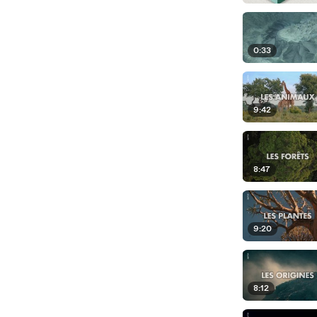
0:33
9:42
8:47
9:20
8:12