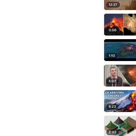
12:27
0:56
1:10
5:07
8:23
2:03