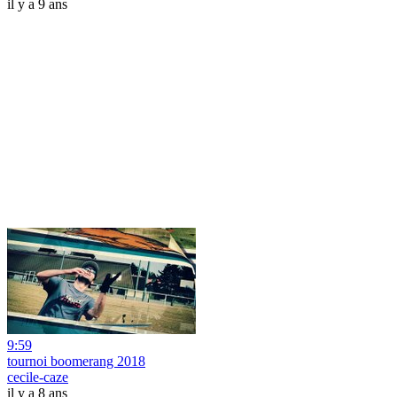
il y a 9 ans
9:59
tournoi boomerang 2018
cecile-caze
il y a 8 ans