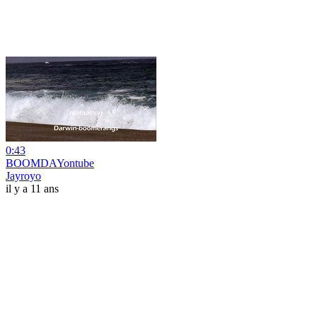
0:43
BOOMDAYontube
Jayroyo
il y a 11 ans