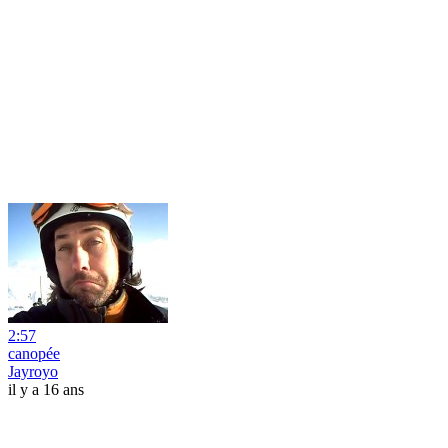
2:57
canopée
Jayroyo
il y a 16 ans