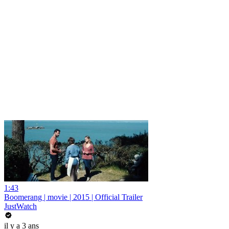
1:43
Boomerang | movie | 2015 | Official Trailer
JustWatch
il y a 3 ans