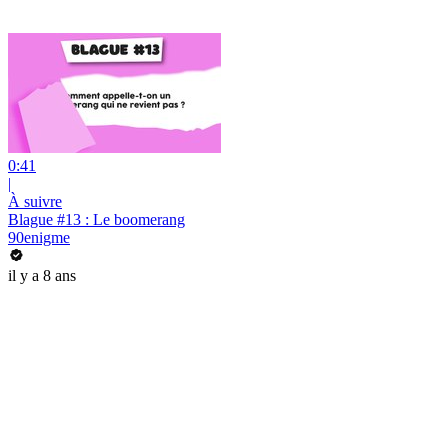
0:41
|
À suivre
Blague #13 : Le boomerang
90enigme
il y a 8 ans