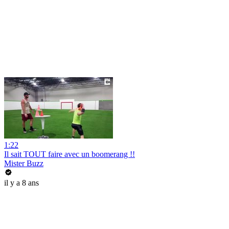
1:22
Il sait TOUT faire avec un boomerang !!
Mister Buzz
il y a 8 ans