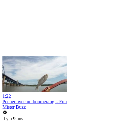
1:22
Pecher avec un boomerang... Fou
Mister Buzz
il y a 9 ans