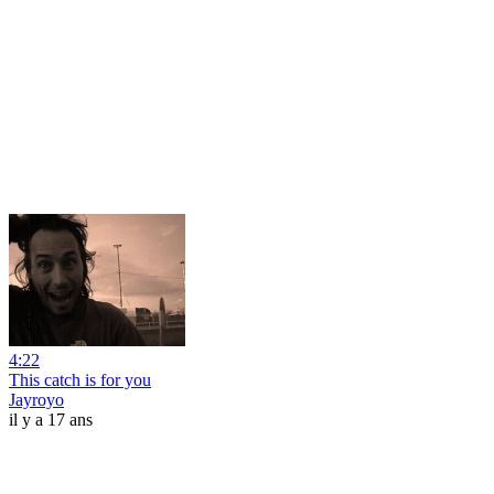
4:22
This catch is for you
Jayroyo
il y a 17 ans