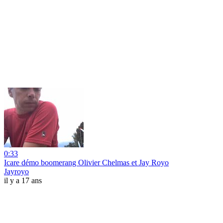
0:33
Icare démo boomerang Olivier Chelmas et Jay Royo
Jayroyo
il y a 17 ans