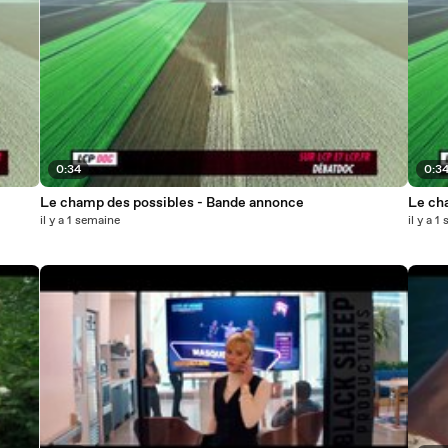
0:34
0:3
Le champ des possibles - Bande annonce
Le ch
il y a 1 semaine
il y a 