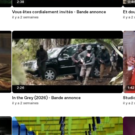
2:38
0:4
Vous êtes cordialement invités - Bande annonce
Et do
il y a 2 semaines
il y a 
2:26
1:42
In the Grey (2026) - Bande annonce
Studio
il y a 2 semaines
il y a 