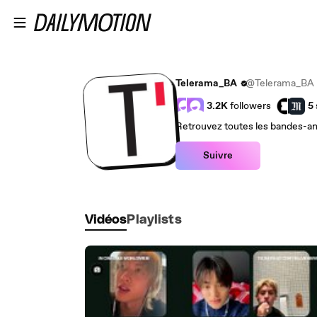
Passer au contenu principal
Telerama_BA
@Telerama_BA
3.2K
followers
5
Retrouvez toutes les bandes-an
Suivre
Vidéos
Playlists