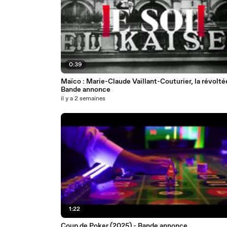
0:39
Maïco : Marie-Claude Vaillant-Couturier, la révolté
Bande annonce
il y a 2 semaines
1:22
Coup de Poker (2025) - Bande annonce