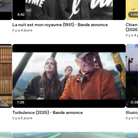
4:42
1:0
La nuit est mon royaume (1951) - Bande annonce
Chien 
(2026
il y a 4 jours
il y a 4
1:36
0:3
Turbulence (2025) - Bande annonce
Illusi
il y a 5 jours
il y a 