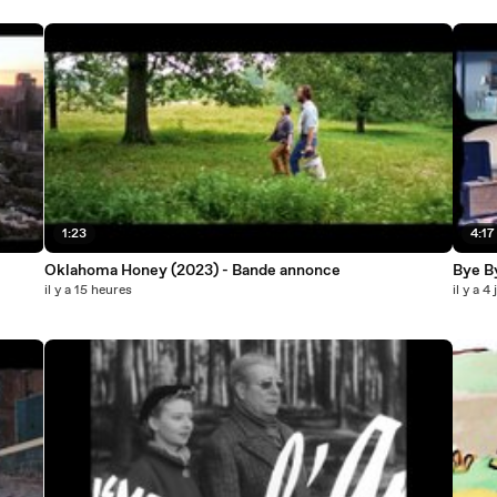
1:23
4:17
Oklahoma Honey (2023) - Bande annonce
Bye B
il y a 15 heures
il y a 4