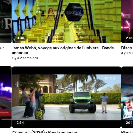
0:36
2:0
e -
James Webb, voyage aux origines de l'univers - Bande
Disco
annonce
il y a 
il y a 2 semaines
2:34
2:14
72 heures (2026) - Bande annonce
Plan 