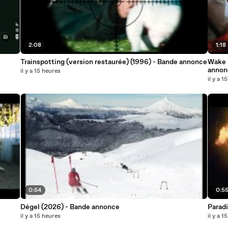
2:08
1:18
Trainspotting (version restaurée) (1996) - Bande annonce
Wake i
annon
il y a 15 heures
il y a 1
0:54
0:5
Dégel (2026) - Bande annonce
Parad
il y a 15 heures
il y a 1