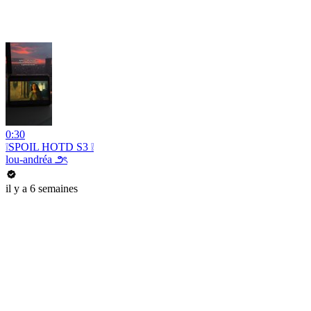
0:30
❕SPOIL HOTD S3 ❕
lou-andréa ౨ৎ
il y a 6 semaines