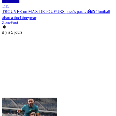
1:15
TROUVEZ un MAX DE JOUEURS passés par… 🏟️⚽️#football
#barca #ucl #neymar
ZoneFoot
il y a 5 jours