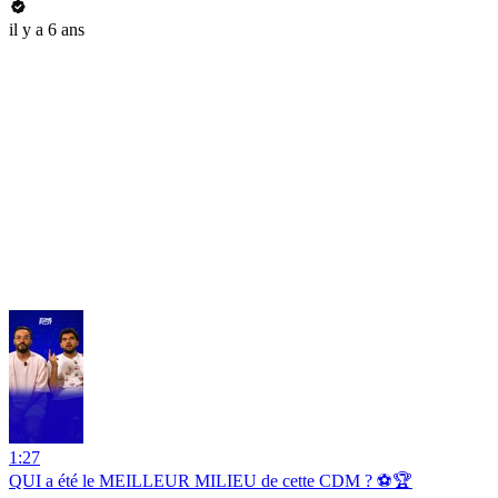
il y a 6 ans
1:27
QUI a été le MEILLEUR MILIEU de cette CDM ? ⚽️🏆