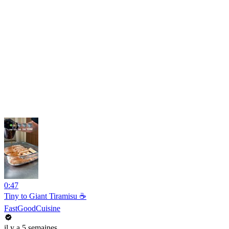
0:47
Tiny to Giant Tiramisu ☕️
FastGoodCuisine
il y a 5 semaines