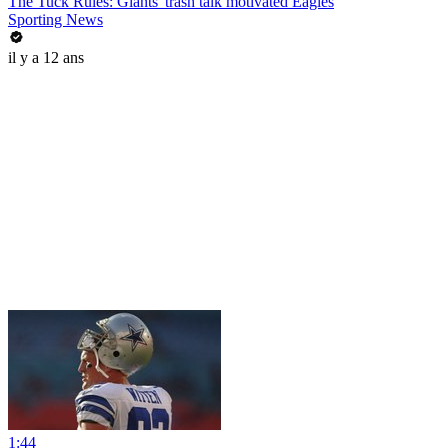
The Tuck Rules: Giants' trash talk motivated Eagles
Sporting News
il y a 12 ans
1:44