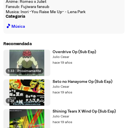
Anime: Romeo x Juliet
Fansub: Fujiwara fansub
Musica: Inori ~You Raise Me Up~ - Lena Park
Categoría
🎵
Música
Recomendada
Overdrive Op (Sub Esp)
Julio Cesar
hace 19 años
1:33
|
Próximamente
Seto no Hanayome Op (Sub Esp)
Julio Cesar
hace 19 años
1:28
Shining Tears X Wind Op (Sub Esp)
Julio Cesar
hace 19 años