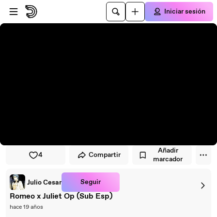
Saltar al reproductor
Saltar al contenido principal
Iniciar sesión
Añadir
4
Compartir
marcador
Seguir
Julio Cesar
Romeo x Juliet Op (Sub Esp)
hace 19 años