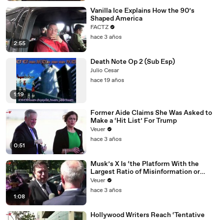
Vanilla Ice Explains How the 90’s
Shaped America
FACTZ
hace 3 años
2:55
Death Note Op 2 (Sub Esp)
Julio Cesar
hace 19 años
1:19
Former Aide Claims She Was Asked to
Make a ‘Hit List’ For Trump
Veuer
hace 3 años
0:51
Musk’s X Is ‘the Platform With the
Largest Ratio of Misinformation or
Disinformation’ Amongst All Social
Veuer
Media Platforms
hace 3 años
1:08
Hollywood Writers Reach ‘Tentative