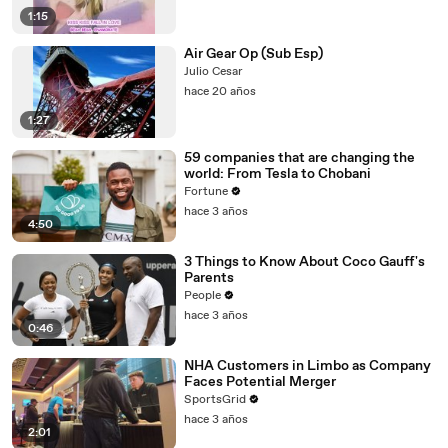
1:15
Air Gear Op (Sub Esp)
Julio Cesar
hace 20 años
1:27
59 companies that are changing the
world: From Tesla to Chobani
Fortune
hace 3 años
4:50
3 Things to Know About Coco Gauff's
Parents
People
hace 3 años
0:46
NHA Customers in Limbo as Company
Faces Potential Merger
SportsGrid
hace 3 años
2:01