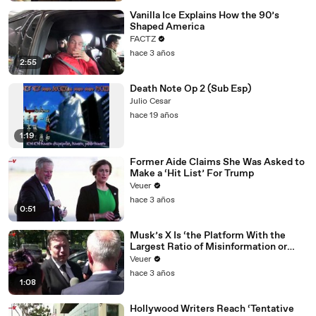
Vanilla Ice Explains How the 90’s
Shaped America
FACTZ
hace 3 años
2:55
Death Note Op 2 (Sub Esp)
Julio Cesar
hace 19 años
1:19
Former Aide Claims She Was Asked to
Make a ‘Hit List’ For Trump
Veuer
hace 3 años
0:51
Musk’s X Is ‘the Platform With the
Largest Ratio of Misinformation or
Disinformation’ Amongst All Social
Veuer
Media Platforms
hace 3 años
1:08
Hollywood Writers Reach ‘Tentative