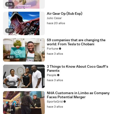
1:15
Air Gear Op (Sub Esp)
Julio Cesar
hace 20 años
1:27
59 companies that are changing the
world: From Tesla to Chobani
Fortune
hace 3 años
4:50
3 Things to Know About Coco Gauff's
Parents
People
hace 3 años
0:46
NHA Customers in Limbo as Company
Faces Potential Merger
SportsGrid
hace 3 años
2:01