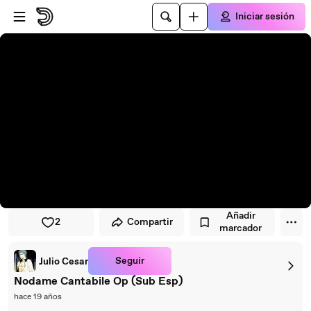
Saltar al reproductor
Saltar al contenido principal
Iniciar sesión
Añadir
2
Compartir
marcador
Seguir
Julio Cesar
Nodame Cantabile Op (Sub Esp)
hace 19 años