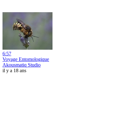
6:57
Voyage Entomologique
Akousmatiq Studio
il y a 18 ans