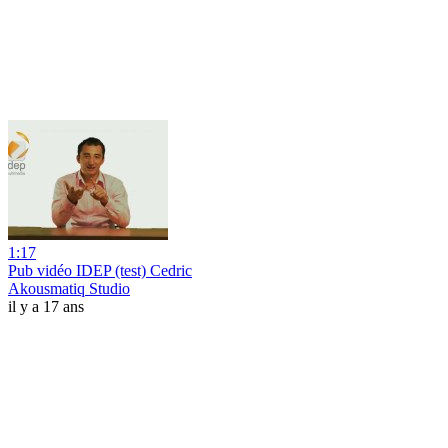
1:17
Pub vidéo IDEP (test) Cedric
Akousmatiq Studio
il y a 17 ans