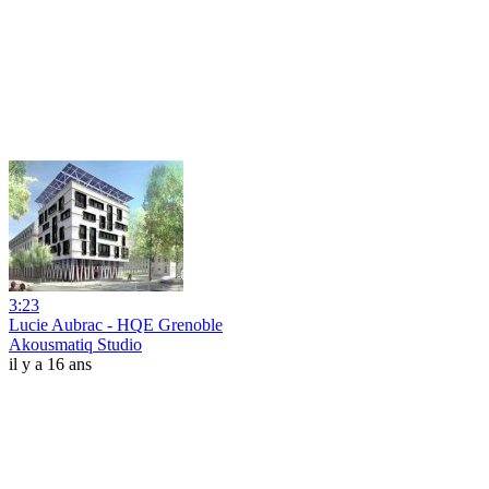
3:23
Lucie Aubrac - HQE Grenoble
Akousmatiq Studio
il y a 16 ans