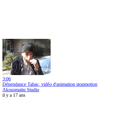
3:06
Dépendance Tabac, vidéo d'animation stopmotion
Akousmatiq Studio
il y a 17 ans