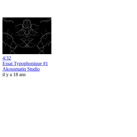
4:32
Essai Typophonique #1
Akousmatiq Studio
il y a 18 ans