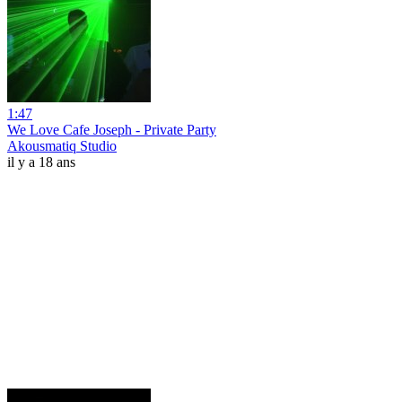
1:47
We Love Cafe Joseph - Private Party
Akousmatiq Studio
il y a 18 ans