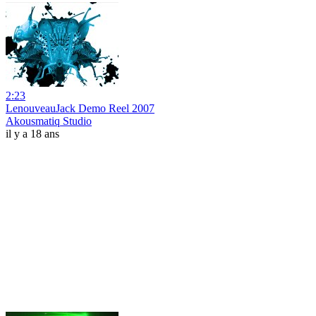
2:23
LenouveauJack Demo Reel 2007
Akousmatiq Studio
il y a 18 ans