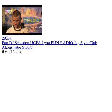
28:14
Fun DJ Selection UCPA Lyon FUN RADIO Jay Style Club
Akousmatiq Studio
il y a 18 ans