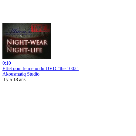
0:10
Effet pour le menu du DVD "the 1002"
Akousmatiq Studio
il y a 18 ans