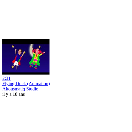
2:31
Flying Duck (Animation)
Akousmatiq Studio
il y a 18 ans