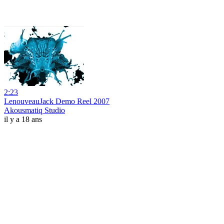
2:23
LenouveauJack Demo Reel 2007
Akousmatiq Studio
il y a 18 ans