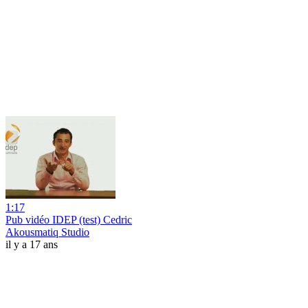
1:17
Pub vidéo IDEP (test) Cedric
Akousmatiq Studio
il y a 17 ans