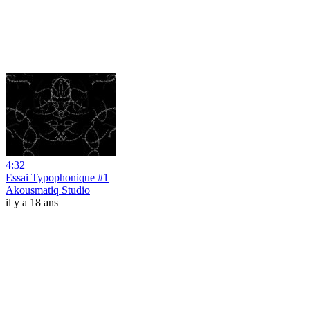
4:32
Essai Typophonique #1
Akousmatiq Studio
il y a 18 ans