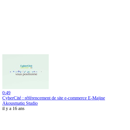
0:49
CyberCité : référencement de site e-commerce E-Majine
Akousmatiq Studio
il y a 16 ans