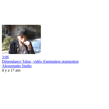
3:06
Dépendance Tabac, vidéo d'animation stopmotion
Akousmatiq Studio
il y a 17 ans