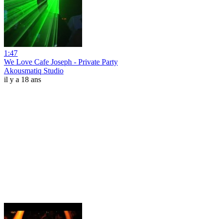
1:47
We Love Cafe Joseph - Private Party
Akousmatiq Studio
il y a 18 ans