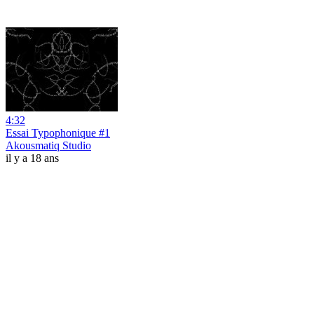
4:32
Essai Typophonique #1
Akousmatiq Studio
il y a 18 ans