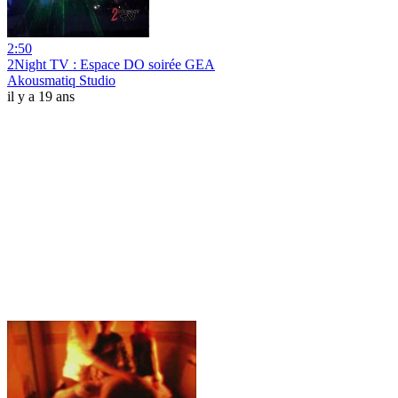
2:50
2Night TV : Espace DO soirée GEA
Akousmatiq Studio
il y a 19 ans