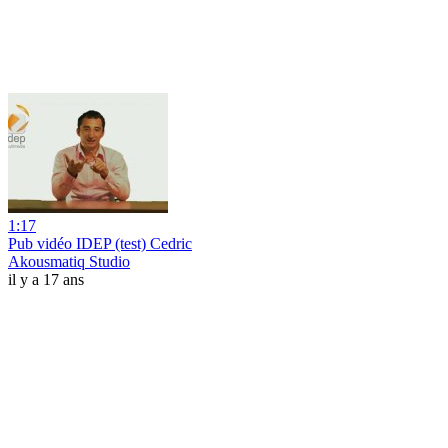
1:17
Pub vidéo IDEP (test) Cedric
Akousmatiq Studio
il y a 17 ans