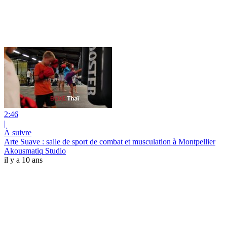
2:46
|
À suivre
Arte Suave : salle de sport de combat et musculation à Montpellier
Akousmatiq Studio
il y a 10 ans