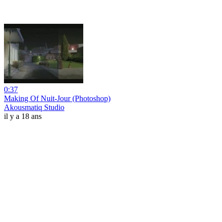
0:37
Making Of Nuit-Jour (Photoshop)
Akousmatiq Studio
il y a 18 ans