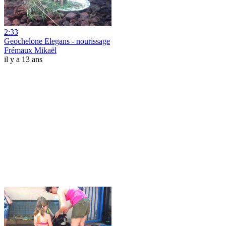
2:33
Geochelone Elegans - nourissage
Frémaux Mikaël
il y a 13 ans