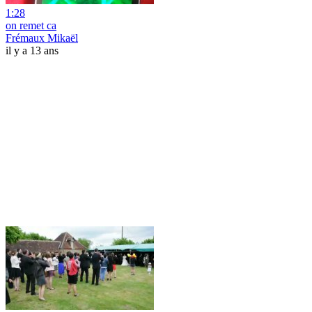
1:28
on remet ca
Frémaux Mikaël
il y a 13 ans