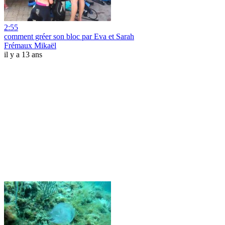
2:55
comment gréer son bloc par Eva et Sarah
Frémaux Mikaël
il y a 13 ans