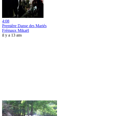
4:08
Première Danse des Mariés
Frémaux Mikaël
il y a 13 ans