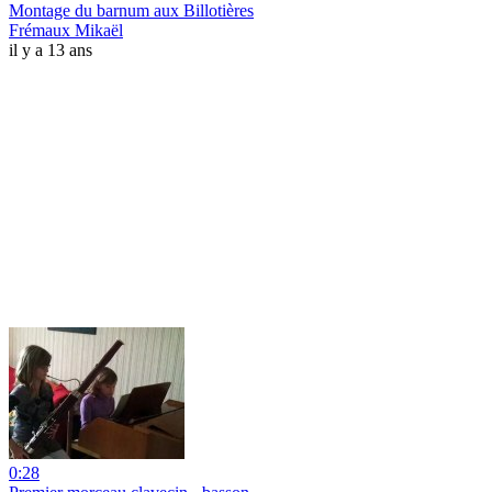
Montage du barnum aux Billotières
Frémaux Mikaël
il y a 13 ans
0:28