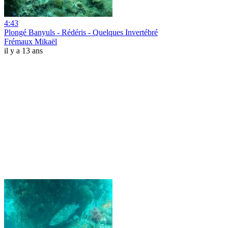
4:43
Plongé Banyuls - Rédéris - Quelques Invertébré
Frémaux Mikaël
il y a 13 ans