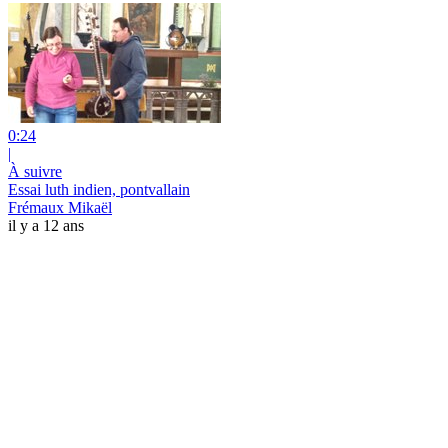
0:24
|
À suivre
Essai luth indien, pontvallain
Frémaux Mikaël
il y a 12 ans