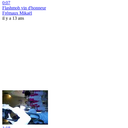
0:07
Flashmob vin d'honneur
Frémaux Mikaël
il y a 13 ans