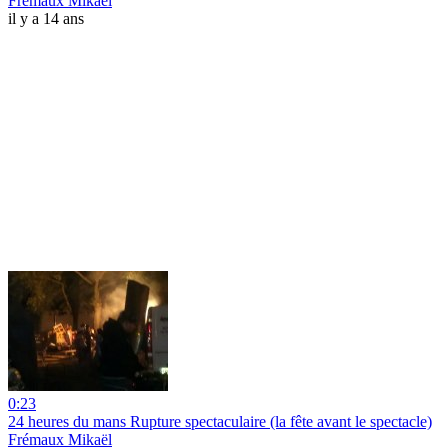
Frémaux Mikaël
il y a 14 ans
0:23
24 heures du mans Rupture spectaculaire (la fête avant le spectacle)
Frémaux Mikaël