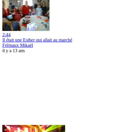
2:44
Il était une Esther qui allait au marché
Frémaux Mikaël
il y a 13 ans