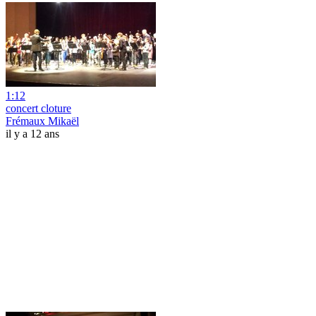
1:12
concert cloture
Frémaux Mikaël
il y a 12 ans