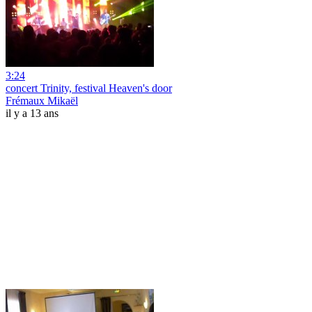
3:24
concert Trinity, festival Heaven's door
Frémaux Mikaël
il y a 13 ans