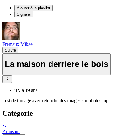
Ajouter à la playlist
Signaler
Frémaux Mikaël
Suivre
La maison derriere le bois
il y a 19 ans
Test de trucage avec retouche des images sur photoshop
Catégorie
🎈
Amusant