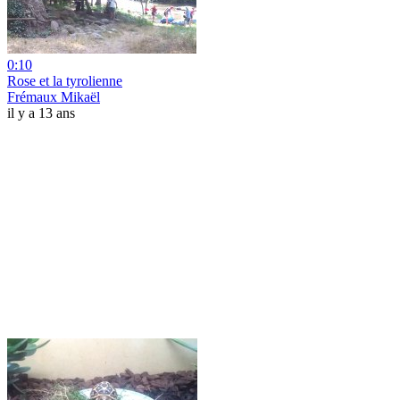
0:10
Rose et la tyrolienne
Frémaux Mikaël
il y a 13 ans