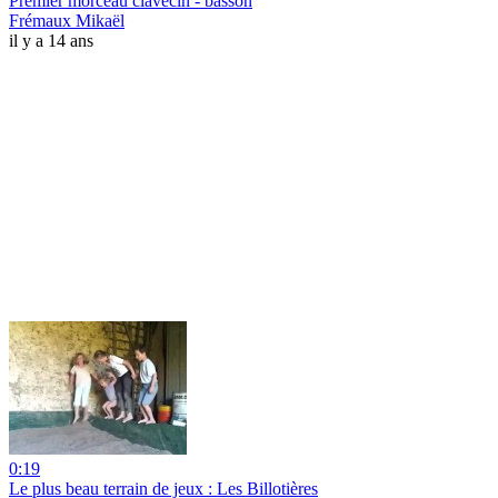
Premier morceau clavecin - basson
Frémaux Mikaël
il y a 14 ans
0:19
Le plus beau terrain de jeux : Les Billotières