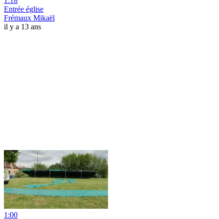
1:18
Entrée église
Frémaux Mikaël
il y a 13 ans
1:00