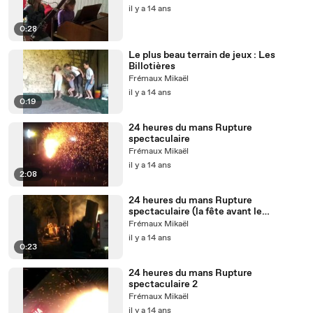
il y a 14 ans
0:28
Le plus beau terrain de jeux : Les
Billotières
Frémaux Mikaël
il y a 14 ans
0:19
24 heures du mans Rupture
spectaculaire
Frémaux Mikaël
il y a 14 ans
2:08
24 heures du mans Rupture
spectaculaire (la fête avant le
spectacle)
Frémaux Mikaël
il y a 14 ans
0:23
24 heures du mans Rupture
spectaculaire 2
Frémaux Mikaël
il y a 14 ans