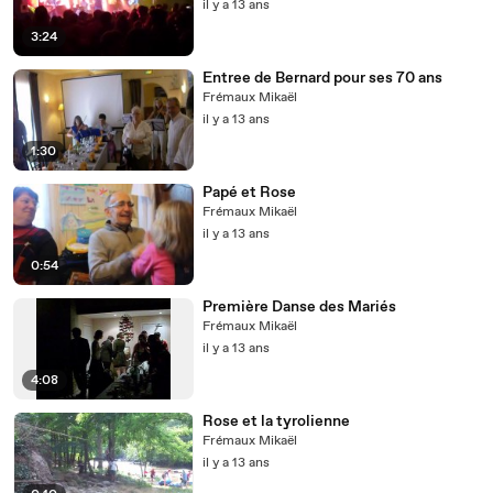
il y a 13 ans
3:24
Entree de Bernard pour ses 70 ans
Frémaux Mikaël
il y a 13 ans
1:30
Papé et Rose
Frémaux Mikaël
il y a 13 ans
0:54
Première Danse des Mariés
Frémaux Mikaël
il y a 13 ans
4:08
Rose et la tyrolienne
Frémaux Mikaël
il y a 13 ans