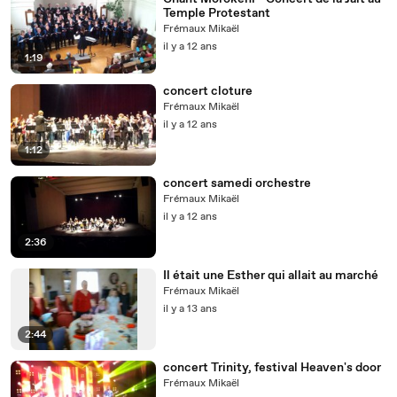
Temple Protestant
Frémaux Mikaël
il y a 12 ans
1:19
concert cloture
Frémaux Mikaël
il y a 12 ans
1:12
concert samedi orchestre
Frémaux Mikaël
il y a 12 ans
2:36
Il était une Esther qui allait au marché
Frémaux Mikaël
il y a 13 ans
2:44
concert Trinity, festival Heaven's door
Frémaux Mikaël