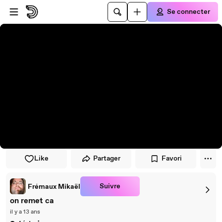
Passer au player
Passer au contenu principal
Se connecter
Like
Partager
Favori
Suivre
Frémaux Mikaël
on remet ca
il y a 13 ans