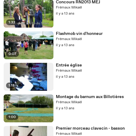
Concours RN2013 MEJ
Frémaux Mikaël
il y a 13 ans
1:33
Flashmob vin d'honneur
Frémaux Mikaël
il y a 13 ans
0:07
Entrée église
Frémaux Mikaël
il y a 13 ans
1:18
Montage du barnum aux Billotières
Frémaux Mikaël
il y a 13 ans
1:00
Premier morceau clavecin - basson
Frémaux Mikaël