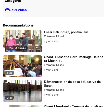
Catégorie
🎮️
Jeux Vidéo
Recommandations
Essai luth indien, pontvallain
Frémaux Mikaël
il y a 12 ans
0:24
|
À suivre
Chant "Bless the Lord" mariage Hélène
et Matthieu
Frémaux Mikaël
il y a 12 ans
1:39
Démonstration de boxe éducative de
Sarah
Frémaux Mikaël
il y a 12 ans
0:31
Chant Morokéni - Concert de la Jalt au