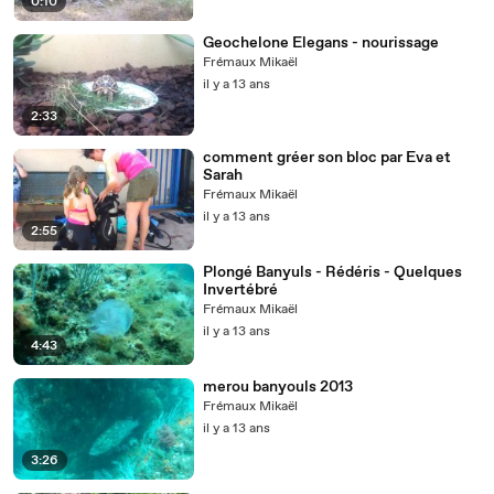
0:10
Geochelone Elegans - nourissage
Frémaux Mikaël
il y a 13 ans
2:33
comment gréer son bloc par Eva et
Sarah
Frémaux Mikaël
il y a 13 ans
2:55
Plongé Banyuls - Rédéris - Quelques
Invertébré
Frémaux Mikaël
il y a 13 ans
4:43
merou banyouls 2013
Frémaux Mikaël
il y a 13 ans
3:26