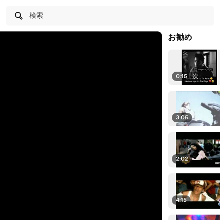
検索
お勧め
0:15
|
次
3:05
2:02
4:15