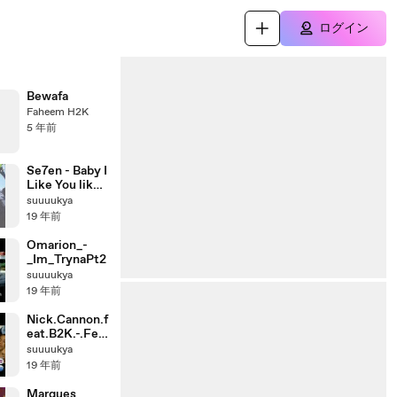
ログイン
Bewafa
Faheem H2K
5 年前
Se7en - Baby I
Like You like
That
suuuukya
19 年前
Omarion_-
_Im_TrynaPt2
suuuukya
19 年前
Nick.Cannon.f
eat.B2K.-.Feel
in'.Freeky
suuuukya
19 年前
Marques