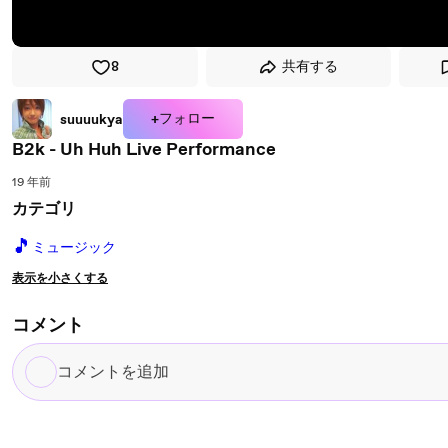
8
共有する
+フォロー
suuuukya
B2k - Uh Huh Live Performance
19 年前
カテゴリ
🎵
ミュージック
表示を小さくする
コメント
コ
メ
ン
ト