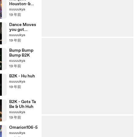
Houston-&
B2K -
suuuukya
Girlfriend
19 年前
Dance Moves
you got
served_MOVI
suuuukya
E
19 年前
Bump Bump
Bump B2K
suuuukya
19 年前
B2K - Hu huh
suuuukya
19 年前
B2K - Gots Ta
Be & Uh Huh
suuuukya
19 年前
Omarion106-5
suuuukya