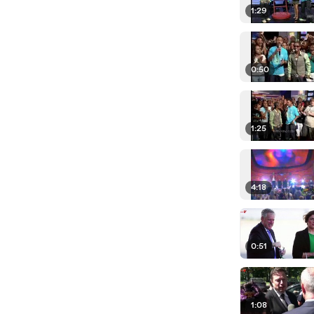
1:29
0:50
1:25
4:18
0:51
1:08