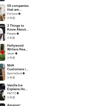
of
Misinformatio
59 companies
n or
that are
Disinformatio
changing the
Fortune
n’ Amongst
world: From
3 年前
All Social
Tesla to
Media
Chobani
3 Things to
Platforms
Know About
Coco Gauff's
People
Parents
3 年前
Hollywood
Writers Reach
‘Tentative
Veuer
Agreement’
3 年前
With Studios
After 146 Day
NHA
Strike
Customers in
Limbo as
SportsGrid
Company
3 年前
Faces
Potential
Vanilla Ice
Merger
Explains How
the 90’s
FACTZ
Shaped
3 年前
America
Amazon’