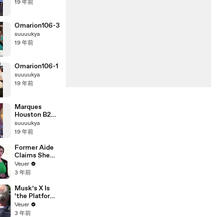
19 年前
Omarion106-3
suuuukya
19 年前
Omarion106-1
suuuukya
19 年前
Marques
Houston B2K
- Girlfriend
suuuukya
19 年前
Former Aide
Claims She
Was Asked to
Veuer
Make a ‘Hit
3 年前
List’ For
Trump
Musk’s X Is
‘the Platform
With the
Veuer
Largest Ratio
3 年前