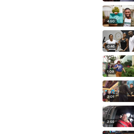
4:50
0:46
1:09
2:01
2:55