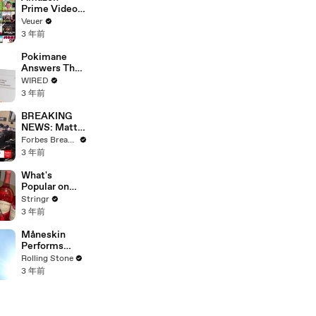
Prime Video
Will Show
Veuer
Commercials
3 年前
Starting Next
Year
Pokimane
Answers The
Web's Most
WIRED
Searched
3 年前
Questions
BREAKING
NEWS: Matt
Gaetz Tells
Forbes Breaking News
House
3 年前
Committee:
'I'm Not Going
What's
To Vote For A
Popular on
Continuing
Uber Eats?
Stringr
Resolution'
3 年前
Måneskin
Performs
"HONEY" at
Rolling Stone
MSG
3 年前