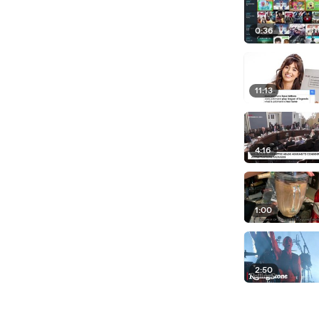
0:36
11:13
4:16
1:00
2:50