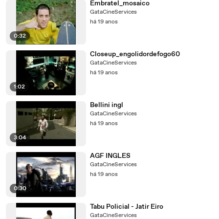
Embratel_mosaico
GataCineServices
há 19 anos
0:32
Closeup_engolidordefogo60
GataCineServices
há 19 anos
1:02
Bellini ingl
GataCineServices
há 19 anos
3:04
AGF INGLES
GataCineServices
há 19 anos
0:30
Tabu Policial - Jatir Eiro
GataCineServices