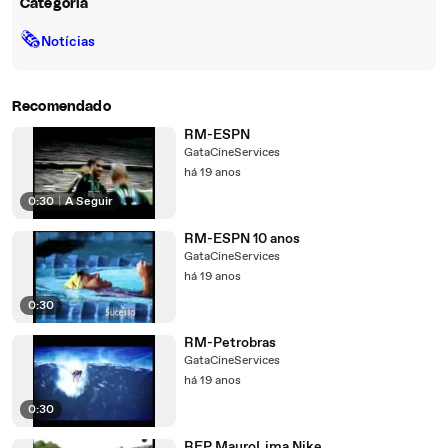
Categoria
🗞
Notícias
Recomendado
RM-ESPN
GataCineServices
há 19 anos
0:30
|
A Seguir
RM-ESPN 10 anos
GataCineServices
há 19 anos
0:30
RM-Petrobras
GataCineServices
há 19 anos
0:30
REP MauroLima Nike