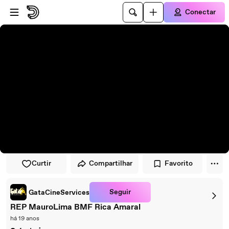
Pular para o player
Ir para o conteúdo principal
Conectar
Curtir
Compartilhar
Favorito
Seguir
GataCineServices
REP MauroLima BMF Rica Amaral
há 19 anos