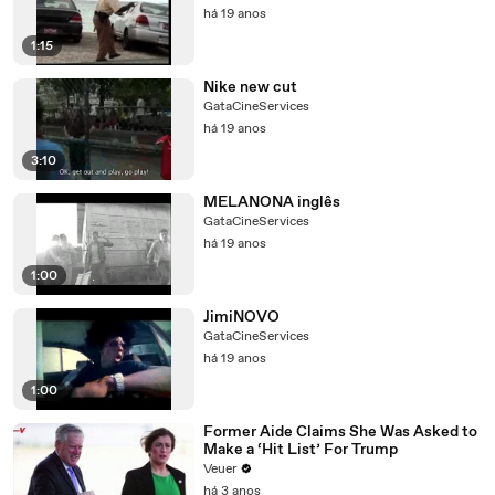
há 19 anos
1:15
Nike new cut
GataCineServices
há 19 anos
3:10
MELANONA inglês
GataCineServices
há 19 anos
1:00
JimiNOVO
GataCineServices
há 19 anos
1:00
Former Aide Claims She Was Asked to
Make a ‘Hit List’ For Trump
Veuer
há 3 anos