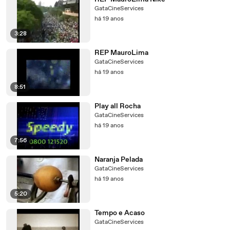
GataCineServices
há 19 anos
3:28
REP MauroLima
GataCineServices
há 19 anos
8:51
Play all Rocha
GataCineServices
há 19 anos
7:56
Naranja Pelada
GataCineServices
há 19 anos
5:20
Tempo e Acaso
GataCineServices