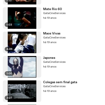
1:22
Mate Rio 60
GataCineServices
há 19 anos
1:03
Maos Vivas
GataCineServices
há 19 anos
4:49
Japones
GataCineServices
há 19 anos
1:00
Colegas sem final gata
GataCineServices
há 19 anos
3:27