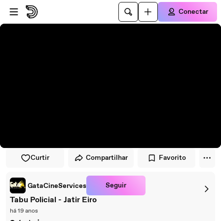
Pular para o player
Ir para o conteúdo principal
Conectar
Curtir
Compartilhar
Favorito
Seguir
GataCineServices
Tabu Policial - Jatir Eiro
há 19 anos