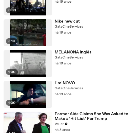
há 19 anos
0:30
Nike new cut
GataCineServices
há 19 anos
3:10
MELANONA inglês
GataCineServices
há 19 anos
1:00
JimiNOVO
GataCineServices
há 19 anos
1:00
Former Aide Claims She Was Asked to
Make a ‘Hit List’ For Trump
Veuer
há 3 anos