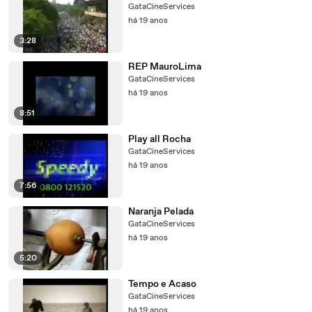
GataCineServices
há 19 anos
3:28
REP MauroLima
GataCineServices
há 19 anos
8:51
Play all Rocha
GataCineServices
há 19 anos
7:56
Naranja Pelada
GataCineServices
há 19 anos
5:20
Tempo e Acaso
GataCineServices
há 19 anos