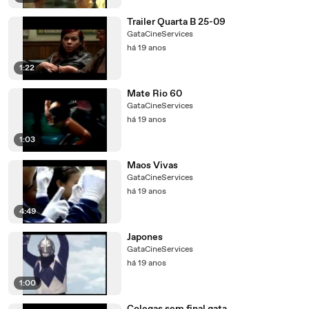
Trailer Quarta B 25-09
GataCineServices
há 19 anos
1:22
Mate Rio 60
GataCineServices
há 19 anos
1:03
Maos Vivas
GataCineServices
há 19 anos
4:49
Japones
GataCineServices
há 19 anos
1:00