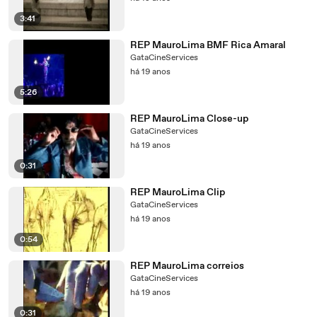
3:41
REP MauroLima BMF Rica Amaral
GataCineServices
há 19 anos
5:26
REP MauroLima Close-up
GataCineServices
há 19 anos
0:31
REP MauroLima Clip
GataCineServices
há 19 anos
0:54
REP MauroLima correios
GataCineServices
há 19 anos
0:31