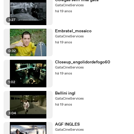
Colegas sem final gata
GataCineServices
há 19 anos
3:27
Embratel_mosaico
GataCineServices
há 19 anos
0:32
Closeup_engolidordefogo60
GataCineServices
há 19 anos
1:02
Bellini ingl
GataCineServices
há 19 anos
3:04
AGF INGLES
GataCineServices