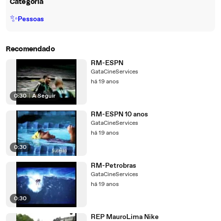
Categoria
✨
Pessoas
Recomendado
RM-ESPN
GataCineServices
há 19 anos
0:30
|
A Seguir
RM-ESPN 10 anos
GataCineServices
há 19 anos
0:30
RM-Petrobras
GataCineServices
há 19 anos
0:30
REP MauroLima Nike