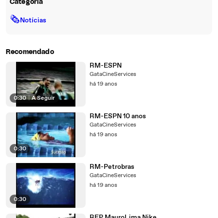
Categoria
🗞
Notícias
Recomendado
RM-ESPN
GataCineServices
há 19 anos
0:30
|
A Seguir
RM-ESPN 10 anos
GataCineServices
há 19 anos
0:30
RM-Petrobras
GataCineServices
há 19 anos
0:30
REP MauroLima Nike