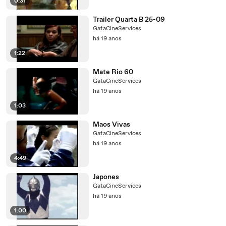
0:31
Trailer Quarta B 25-09
GataCineServices
há 19 anos
1:22
Mate Rio 60
GataCineServices
há 19 anos
1:03
Maos Vivas
GataCineServices
há 19 anos
4:49
Japones
GataCineServices
há 19 anos
1:00