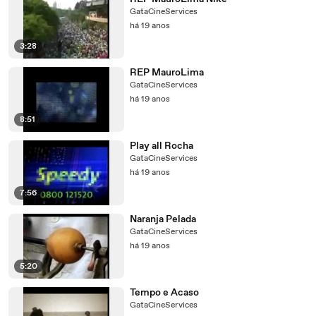
GataCineServices
há 19 anos
3:28
REP MauroLima
GataCineServices
há 19 anos
8:51
Play all Rocha
GataCineServices
há 19 anos
7:56
Naranja Pelada
GataCineServices
há 19 anos
5:20
Tempo e Acaso
GataCineServices