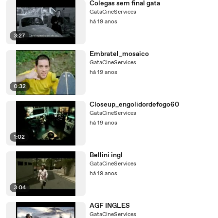
Colegas sem final gata
GataCineServices
há 19 anos
3:27
Embratel_mosaico
GataCineServices
há 19 anos
0:32
Closeup_engolidordefogo60
GataCineServices
há 19 anos
1:02
Bellini ingl
GataCineServices
há 19 anos
3:04
AGF INGLES
GataCineServices