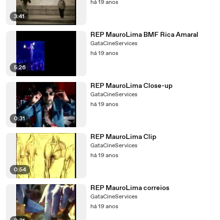
há 19 anos
3:41
REP MauroLima BMF Rica Amaral
GataCineServices
há 19 anos
5:26
REP MauroLima Close-up
GataCineServices
há 19 anos
0:31
REP MauroLima Clip
GataCineServices
há 19 anos
0:54
REP MauroLima correios
GataCineServices
há 19 anos