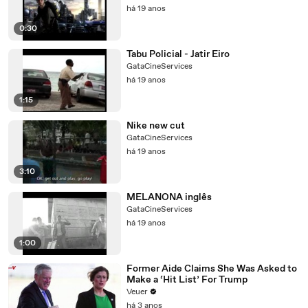
há 19 anos
0:30
Tabu Policial - Jatir Eiro
GataCineServices
há 19 anos
1:15
Nike new cut
GataCineServices
há 19 anos
3:10
MELANONA inglês
GataCineServices
há 19 anos
1:00
Former Aide Claims She Was Asked to
Make a ‘Hit List’ For Trump
Veuer
há 3 anos