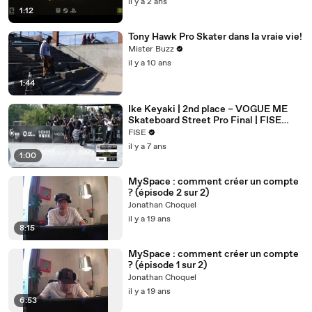
il y a 2 ans
1:12
Tony Hawk Pro Skater dans la vraie vie!
Mister Buzz
il y a 10 ans
1:44
Ike Keyaki | 2nd place – VOGUE ME
Skateboard Street Pro Final | FISE
Chengdu 2019
FISE
il y a 7 ans
1:00
MySpace : comment créer un compte
? (épisode 2 sur 2)
Jonathan Choquel
il y a 19 ans
8:15
MySpace : comment créer un compte
? (épisode 1 sur 2)
Jonathan Choquel
il y a 19 ans
6:53