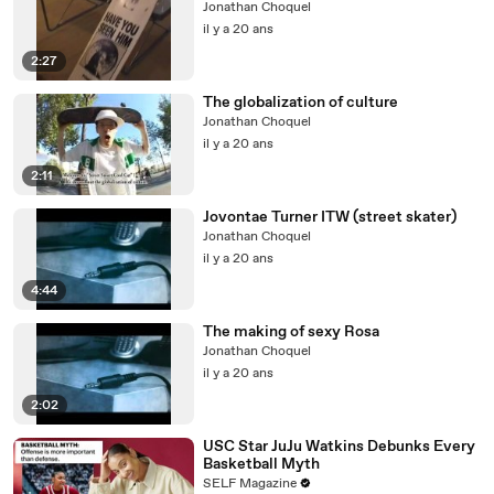
Jonathan Choquel
il y a 20 ans
2:27
The globalization of culture
Jonathan Choquel
il y a 20 ans
2:11
Jovontae Turner ITW (street skater)
Jonathan Choquel
il y a 20 ans
4:44
The making of sexy Rosa
Jonathan Choquel
il y a 20 ans
2:02
USC Star JuJu Watkins Debunks Every
Basketball Myth
SELF Magazine