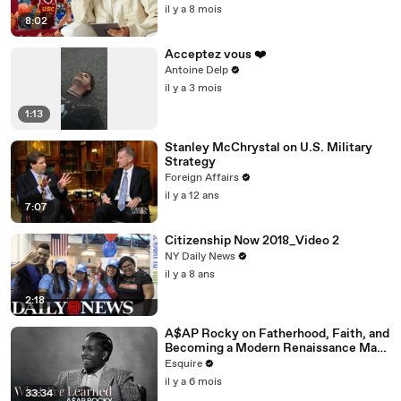
il y a 8 mois
8:02
Acceptez vous ❤️
Antoine Delp
il y a 3 mois
1:13
Stanley McChrystal on U.S. Military
Strategy
Foreign Affairs
il y a 12 ans
7:07
Citizenship Now 2018_Video 2
NY Daily News
il y a 8 ans
2:18
A$AP Rocky on Fatherhood, Faith, and
Becoming a Modern Renaissance Man |
What I’ve Learned | Esquire
Esquire
il y a 6 mois
33:34