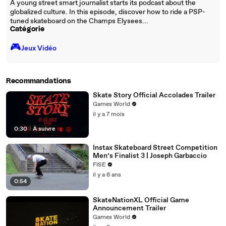
A young street smart journalist starts its podcast about the
globalized culture. In this episode, discover how to ride a PSP-
tuned skateboard on the Champs Elysees...
Catégorie
🎮️
Jeux Vidéo
Recommandations
Skate Story Official Accolades Trailer
Games World
il y a 7 mois
0:30
|
À suivre
Instax Skateboard Street Competition
Men’s Finalist 3 | Joseph Garbaccio
FISE
il y a 6 ans
0:54
SkateNationXL Official Game
Announcement Trailer
Games World