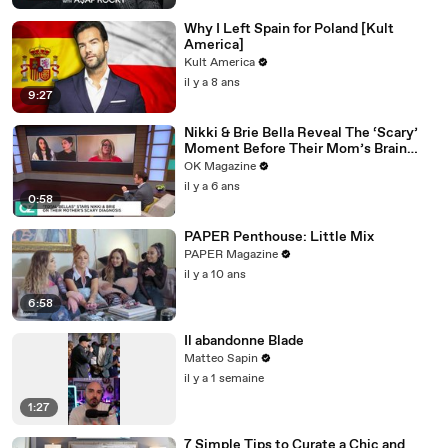
Why I Left Spain for Poland [Kult
America]
Kult America
il y a 8 ans
9:27
Nikki & Brie Bella Reveal The ‘Scary’
Moment Before Their Mom’s Brain
Surgery: Watch
OK Magazine
il y a 6 ans
0:58
PAPER Penthouse: Little Mix
PAPER Magazine
il y a 10 ans
6:58
Il abandonne Blade
Matteo Sapin
il y a 1 semaine
1:27
7 Simple Tips to Curate a Chic and