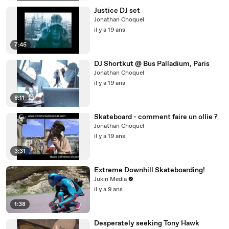
Justice DJ set
Jonathan Choquel
il y a 19 ans
7:45
DJ Shortkut @ Bus Palladium, Paris
Jonathan Choquel
il y a 19 ans
8:11
Skateboard - comment faire un ollie ?
Jonathan Choquel
il y a 19 ans
3:31
Extreme Downhill Skateboarding!
Jukin Media
il y a 9 ans
1:38
Desperately seeking Tony Hawk